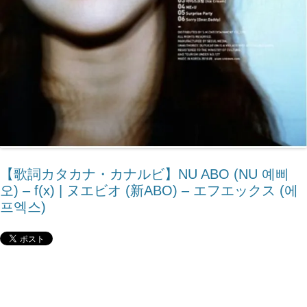
【歌詞カタカナ・カナルビ】NU ABO (NU 예삐
오) – ​f(x) | ヌエビオ (新ABO) – エフエックス (에
프엑스)