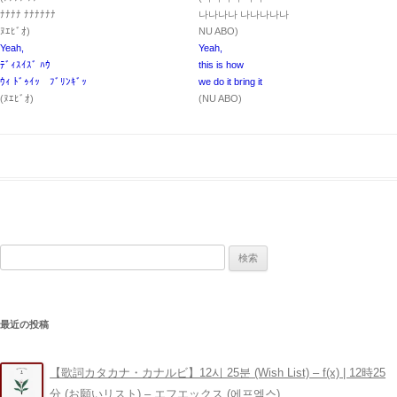
ﾅﾅﾅﾅ ﾅﾅﾅﾅﾅﾅ
나나나나 나나나나나
ﾇｴﾋﾞｵ)
NU ABO)
Yeah,
Yeah,
ﾃﾞｨｽｲｽﾞ ﾊｳ
this is how
ｳｨ ﾄﾞｩｲｯ ﾌﾞﾘﾝｷﾞｯ
we do it bring it
(ﾇｴﾋﾞｵ)
(NU ABO)
検
索:
最近の投稿
【歌詞カタカナ・カナルビ】12시 25분 (Wish List) – ​f(x) | 12時25
分 (お願いリスト) – エフエックス (에프엑스)