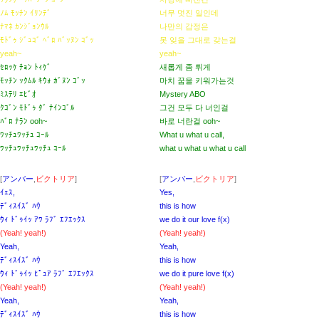
ﾉﾑ ﾓｯﾁﾝ ｲﾘﾝﾃﾞ
너무 멋진 일인데
ﾅﾏﾈ ｶﾝｼﾞｮﾝｳﾙ
나만의 감정은
ﾓﾄﾞｩ ｼﾞｭｺﾞ ﾍﾞﾛ ﾊﾞｯﾇﾝ ｺﾞｯ
못 잊을 그대로 갖는걸
yeah~
yeah~
ｾﾛｯｹ ﾁｮﾝ ﾄｨｹﾞ
새롭게 좀 튀게
ﾓｯﾁﾝ ｯｸﾑﾙ ｷｳｫ ｶﾞﾇﾝ ｺﾞｯ
마치 꿈을 키워가는것
ﾐｽﾃﾘ ｴﾋﾞｵ
Mystery ABO
ｸｺﾞﾝ ﾓﾄﾞｩ ﾀﾞ ﾅｲﾝｺﾞﾙ
그건 모두 다 너인걸
ﾊﾞﾛ ﾅﾗﾝ ooh~
바로 너란걸 ooh~
ﾜｯﾁｭﾜｯﾁｭ ｺｰﾙ
What u what u call,
ﾜｯﾁｭﾜｯﾁｭﾜｯﾁｭ ｺｰﾙ
what u what u what u call
[
アンバー
,
ビクトリア
]
[
アンバー
,
ビクトリア
]
ｲｪｽ,
Yes,
ﾃﾞｨｽｲｽﾞ ﾊｳ
this is how
ｳｨ ﾄﾞｩｲｯ ｱﾜ ﾗﾌﾞ ｴﾌｴｯｸｽ
we do it our love f(x)
(Yeah! yeah!)
(Yeah! yeah!)
Yeah,
Yeah,
ﾃﾞｨｽｲｽﾞ ﾊｳ
this is how
ｳｨ ﾄﾞｩｲｯ ﾋﾟｭｱ ﾗﾌﾞ ｴﾌｴｯｸｽ
we do it pure love f(x)
(Yeah! yeah!)
(Yeah! yeah!)
Yeah,
Yeah,
ﾃﾞｨｽｲｽﾞ ﾊｳ
this is how