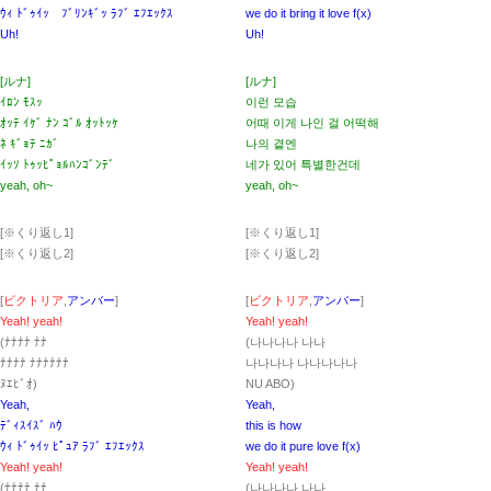
ｳｨ ﾄﾞｩｲｯ ﾌﾞﾘﾝｷﾞｯ ﾗﾌﾞ ｴﾌｴｯｸｽ
we do it bring it love f(x)
Uh!
Uh!
[ルナ]
[ルナ]
ｲﾛﾝ ﾓｽｯ
이런 모습
ｵｯﾃ ｲｹﾞ ﾅﾝ ｺﾞﾙ ｵｯﾄｯｹ
어때 이게 나인 걸 어떡해
ﾈ ｷﾞｮﾃ ﾆｶﾞ
나의 곁엔
ｲｯｿ ﾄｩｯﾋﾟｮﾙﾊﾝｺﾞﾝﾃﾞ
네가 있어 특별한건데
yeah, oh~
yeah, oh~
[※くり返し1]
[※くり返し1]
[※くり返し2]
[※くり返し2]
[
ビクトリア
,
アンバー
]
[
ビクトリア
,
アンバー
]
Yeah! yeah!
Yeah! yeah!
(ﾅﾅﾅﾅ ﾅﾅ
(나나나나 나나
ﾅﾅﾅﾅ ﾅﾅﾅﾅﾅﾅ
나나나나 나나나나나
ﾇｴﾋﾞｵ)
NU ABO)
Yeah,
Yeah,
ﾃﾞｨｽｲｽﾞ ﾊｳ
this is how
ｳｨ ﾄﾞｩｲｯ ﾋﾟｭｱ ﾗﾌﾞ ｴﾌｴｯｸｽ
we do it pure love f(x)
Yeah! yeah!
Yeah! yeah!
(ﾅﾅﾅﾅ ﾅﾅ
(나나나나 나나