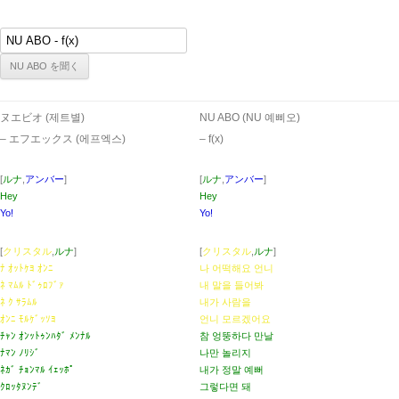
ヌエビオ (제트별)
NU ABO (NU 예삐오)
– エフエックス (에프엑스)
– ​f(x)
[
ルナ
,
アンバー
]
[
ルナ
,
アンバー
]
Hey
Hey
Yo!
Yo!
[
クリスタル
,
ルナ
]
[
クリスタル
,
ルナ
]
ﾅ ｵｯﾄｹﾖ ｵﾝﾆ
나 어떡해요 언니
ﾈ ﾏﾑﾙ ﾄﾞｩﾛﾌﾞｧ
내 말을 들어봐
ﾈ ｸ ｻﾗﾑﾙ
내가 사람을
ｵﾝﾆ ﾓﾙｹﾞｯｿﾖ
언니 모르겠어요
ﾁｬﾝ ｵﾝｯﾄｩﾝﾊﾀﾞ ﾒﾝﾅﾙ
참 엉뚱하다 만날
ﾅﾏﾝ ﾉﾘｼﾞ
나만 놀리지
ﾈｶﾞ ﾁｮﾝﾏﾙ ｲｪｯﾎﾟ
내가 정말 예뻐
ｸﾛｯﾀﾇﾝﾃﾞ
그렇다면 돼