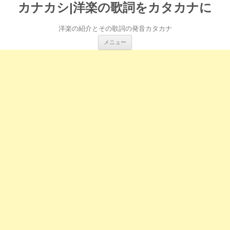
カナカシ|洋楽の歌詞をカタカナに
洋楽の紹介とその歌詞の発音カタカナ
コ
メニュー
ン
テ
ン
ツ
へ
ス
キ
ッ
プ