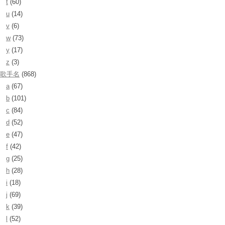
t
(60)
u
(14)
v
(6)
w
(73)
y
(17)
z
(3)
歌手名
(868)
a
(67)
b
(101)
c
(84)
d
(52)
e
(47)
f
(42)
g
(25)
h
(28)
i
(18)
j
(69)
k
(39)
l
(52)