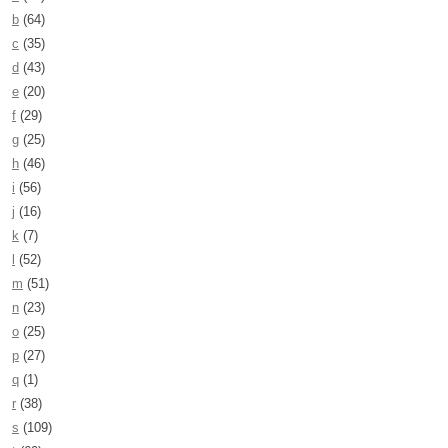
b
(64)
c
(35)
d
(43)
e
(20)
f
(29)
g
(25)
h
(46)
i
(56)
j
(16)
k
(7)
l
(52)
m
(51)
n
(23)
o
(25)
p
(27)
q
(1)
r
(38)
s
(109)