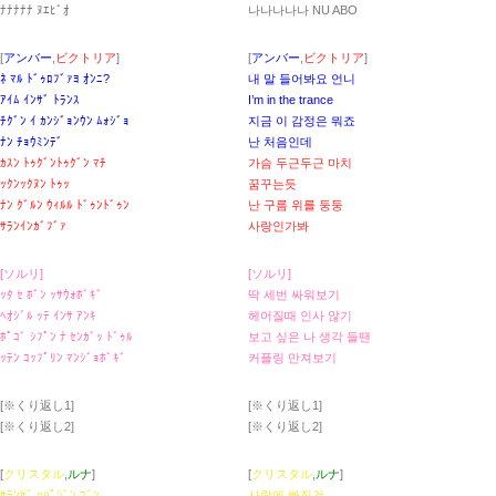
ﾅﾅﾅﾅﾅ ﾇｴﾋﾞｵ
나나나나나 NU ABO
[
アンバー
,
ビクトリア
]
[
アンバー
,
ビクトリア
]
ﾈ ﾏﾙ ﾄﾞｩﾛﾌﾞｧﾖ ｵﾝﾆ?
내 말 들어봐요 언니
ｱｲﾑ ｲﾝｻﾞ ﾄﾗﾝｽ
I’m in the trance
ﾁｸﾞﾝ ｲ ｶﾝｼﾞｮﾝｳﾝ ﾑｫｼﾞｮ
지금 이 감정은 뭐죠
ﾅﾝ ﾁｮｳﾐﾝﾃﾞ
난 처음인데
ｶｽﾝ ﾄｩｸﾞﾝﾄｩｸﾞﾝ ﾏﾁ
가슴 두근두근 마치
ｯｸﾝｯｸﾇﾝ ﾄｩｯ
꿈꾸는듯
ﾅﾝ ｸﾞﾙﾝ ｳｨﾙﾙ ﾄﾞｩﾝﾄﾞｩﾝ
난 구름 위를 둥둥
ｻﾗﾝｲﾝｶﾞﾌﾞｧ
사랑인가봐
[ソルリ]
[ソルリ]
ｯﾀ ｾ ﾎﾞﾝ ｯｻｳｫﾎﾞｷﾞ
딱 세번 싸워보기
ﾍｵｼﾞﾙ ｯﾃ ｲﾝｻ ｱﾝｷ
헤어질때 인사 않기
ﾎﾟｺﾞ ｼﾌﾟﾝ ﾅ ｾﾝｶﾞｯ ﾄﾞｩﾙ
보고 싶은 나 생각 들땐
ｯﾃﾝ ｺｯﾌﾟﾘﾝ ﾏﾝｼﾞｮﾎﾞｷﾞ
커플링 만져보기
[※くり返し1]
[※くり返し1]
[※くり返し2]
[※くり返し2]
[
クリスタル
,
ルナ
]
[
クリスタル
,
ルナ
]
ｻﾗﾝｹﾞ ｯﾊﾟｼﾞﾝ ｺﾞﾝ
사랑에 빠진건