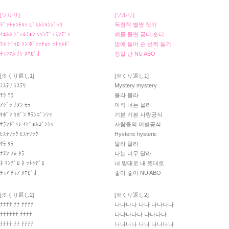
[ソルリ]
[ソルリ]
ﾄﾞｯﾁｬﾝﾁｮｯ ﾋﾞｮﾙﾐｮﾝｼﾞｯｷ
독창적 별명 짓기
ｲｪﾙﾙ ﾄﾞｩﾙﾐｮﾝ ｯｸﾝﾃﾞｨｽﾝﾃﾞｨ
예를 들면 궁디 순디
ﾏﾒ ﾄﾞｩﾛ ｿﾝ ﾎﾞﾝｯﾁｮｯ ｯﾄｩﾙｷﾞ
맘에 들어 손 번쩍 들기
ﾁｮﾝﾏﾙ ﾅﾝ ﾇｴﾋﾞｵ
정말 난 NU ABO
[※くり返し1]
[※くり返し1]
ﾐｽﾃﾘ ﾐｽﾃﾘ
Mystery mystery
ﾓﾗ ﾓﾗ
몰라 몰라
ｱｼﾞｯ ﾅﾇﾝ ﾓﾗ
아직 너는 몰라
ｷﾎﾞﾝ ｷﾎﾞﾝ ｻﾗﾝｺﾞﾝｼｯ
기본 기본 사랑공식
ｻﾗﾝﾄﾞｩﾚ ｲﾋﾞｮﾙｺﾞﾝｼｯ
사람들의 이별공식
ﾋｽﾃﾘｯｸ ﾋｽﾃﾘｯｸ
Hysteric hysteric
ﾀﾗ ﾀﾗ
달라 달라
ﾅﾇﾝ ﾉﾑ ﾀﾗ
나는 너무 달라
ﾈ ﾏﾝﾃﾞﾛ ﾈ ｯﾄｩﾃﾞﾛ
내 맘대로 내 뜻대로
ﾁｮｱ ﾁｮｱ ﾇｴﾋﾞｵ
좋아 좋아 NU ABO
[※くり返し2]
[※くり返し2]
ﾅﾅﾅﾅ ﾅﾅ ﾅﾅﾅﾅ
나나나나 나나 나나나나
ﾅﾅﾅﾅﾅﾅ ﾅﾅﾅﾅ
나나나나나 나나나나
ﾅﾅﾅﾅ ﾅﾅ ﾅﾅﾅﾅ
나나나나 나나 나나나나