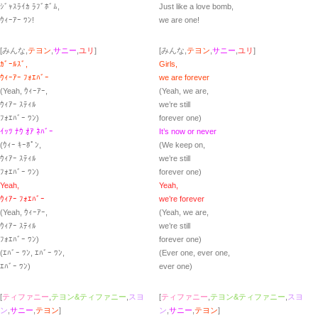
ｼﾞｬｽﾗｲｶ ﾗﾌﾞﾎﾞﾑ,
Just like a love bomb,
ｳｨｰｱｰ ﾜﾝ!
we are one!
[みんな,
テヨン
,
サニー
,
ユリ
]
[みんな,
テヨン
,
サニー
,
ユリ
]
ｶﾞｰﾙｽﾞ,
Girls,
ｳｨｰｱｰ ﾌｫｴﾊﾞｰ
we are forever
(Yeah, ｳｨｰｱｰ,
(Yeah, we are,
ｳｨｱｰ ｽﾃｨﾙ
we’re still
ﾌｫｴﾊﾞｰ ﾜﾝ)
forever one)
ｲｯﾂ ﾅｳ ｵｱ ﾈﾊﾞｰ
It’s now or never
(ｳｨｰ ｷｰﾎﾟﾝ,
(We keep on,
ｳｨｱｰ ｽﾃｨﾙ
we’re still
ﾌｫｴﾊﾞｰ ﾜﾝ)
forever one)
Yeah,
Yeah,
ｳｨｱｰ ﾌｫｴﾊﾞｰ
we’re forever
(Yeah, ｳｨｰｱｰ,
(Yeah, wе are,
ｳｨｱｰ ｽﾃｨﾙ
we’re still
ﾌｫｴﾊﾞｰ ﾜﾝ)
forеver one)
(ｴﾊﾞｰ ﾜﾝ, ｴﾊﾞｰ ﾜﾝ,
(Ever one, ever one,
ｴﾊﾞｰ ﾜﾝ)
ever one)
[
ティファニー
,
テヨン&ティファニー
,
スヨ
[
ティファニー
,
テヨン&ティファニー
,
スヨ
ン
,
サニー
,
テヨン
]
ン
,
サニー
,
テヨン
]