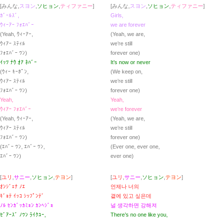
[みんな,
スヨン
,
ソヒョン
,
ティファニー
]
[みんな,
スヨン
,
ソヒョン
,
ティファニー
]
ｶﾞｰﾙｽﾞ,
Girls,
ｳｨｰｱｰ ﾌｫｴﾊﾞｰ
we are forever
(Yeah, ｳｨｰｱｰ,
(Yeah, we are,
ｳｨｱｰ ｽﾃｨﾙ
we’re still
ﾌｫｴﾊﾞｰ ﾜﾝ)
forever one)
ｲｯﾂ ﾅｳ ｵｱ ﾈﾊﾞｰ
It’s now or never
(ｳｨｰ ｷｰﾎﾟﾝ,
(We keep on,
ｳｨｱｰ ｽﾃｨﾙ
we’re still
ﾌｫｴﾊﾞｰ ﾜﾝ)
forever one)
Yeah,
Yeah,
ｳｨｱｰ ﾌｫｴﾊﾞｰ
we’re forever
(Yeah, ｳｨｰｱｰ,
(Yeah, we are,
ｳｨｱｰ ｽﾃｨﾙ
we’re still
ﾌｫｴﾊﾞｰ ﾜﾝ)
forever one)
(ｴﾊﾞｰ ﾜﾝ, ｴﾊﾞｰ ﾜﾝ,
(Ever one, ever one,
ｴﾊﾞｰ ﾜﾝ)
ever one)
[
ユリ
,
サニー
,
ソヒョン
,
テヨン
]
[
ユリ
,
サニー
,
ソヒョン
,
テヨン
]
ｵﾝｼﾞｪﾅ ﾉｴ
언제나 너의
ｷﾞｮﾃ ｲｯｺ ｼｯﾌﾟﾝﾃﾞ
곁에 있고 싶은데
ﾉﾙ ｾﾝｶﾞｯｶﾐｮﾝ ｶﾝﾍｼﾞｮ
널 생각하면 강해져
ｾﾞｱｰｽﾞ ﾉﾜﾝ ﾗｲｸﾕｰ,
There’s no one like you,