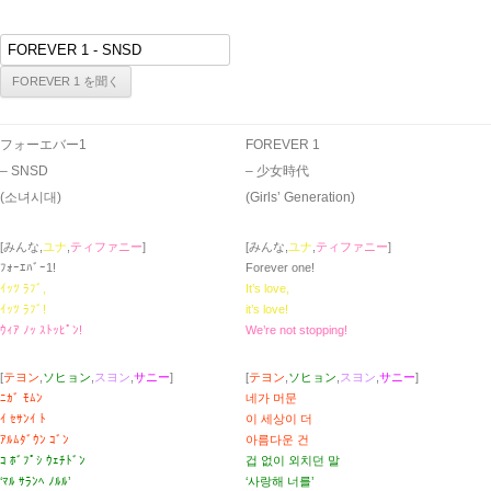
フォーエバー1
FOREVER 1
– SNSD
– 少女時代
(소녀시대)
(Girls’ Generation)
[みんな,
ユナ
,
ティファニー
]
[みんな,
ユナ
,
ティファニー
]
ﾌｫｰｴﾊﾞｰ1!
Forever one!
ｲｯﾂ ﾗﾌﾞ,
It’s love,
ｲｯﾂ ﾗﾌﾞ!
it’s love!
ｳｨｱ ﾉｯ ｽﾄｯﾋﾟﾝ!
We’re not stopping!
[
テヨン
,
ソヒョン
,
スヨン
,
サニー
]
[
テヨン
,
ソヒョン
,
スヨン
,
サニー
]
ﾆｶﾞ ﾓﾑﾝ
네가 머문
ｲ ｾｻﾝｲ ﾄ
이 세상이 더
ｱﾙﾑﾀﾞｳﾝ ｺﾞﾝ
아름다운 건
ｺ ﾎﾞﾌﾟｼ ｳｪﾁﾄﾞﾝ
겁 없이 외치던 말
‘ﾏﾙ ｻﾗﾝﾍ ﾉﾙﾙ’
‘사랑해 너를’