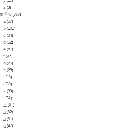
y
(17)
z
(3)
歌手名
(868)
a
(67)
b
(101)
c
(84)
d
(52)
e
(47)
f
(42)
g
(25)
h
(28)
i
(18)
j
(69)
k
(39)
l
(52)
m
(81)
n
(32)
o
(31)
p
(47)