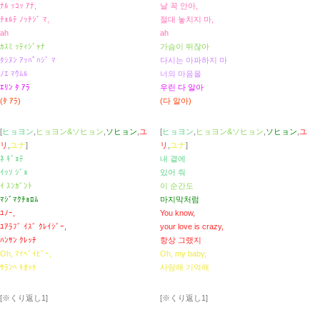
ﾅﾙ ｯｺｯ ｱﾅ,
날 꼭 안아,
ﾁｮﾙﾃ ﾉｯﾁｼﾞ ﾏ,
절대 놓치지 마,
ah
ah
ｶｽﾐ ｯﾃｨｼﾞｬﾅ
가슴이 뛰잖아
ﾀｼﾇﾝ ｱｯﾊﾟﾊｼﾞ ﾏ
다시는 아파하지 마
ﾉｴ ﾏｳﾑﾙ
너의 마음을
ｴﾘﾝ ﾀ ｱﾗ
우린 다 알아
(ﾀ ｱﾗ)
(다 알아)
[
ヒョヨン
,
ヒョヨン&ソヒョン
,
ソヒョン
,
ユ
[
ヒョヨン
,
ヒョヨン&ソヒョン
,
ソヒョン
,
ユ
リ
,
ユナ
]
リ
,
ユナ
]
ﾈ ｷﾞｮﾃ
내 곁에
ｲｯｿ ｼﾞｮ
있어 줘
ｲ ｽﾝｶﾞﾝﾄ
이 순간도
ﾏｼﾞﾏｸﾁｮﾛﾑ
마지막처럼
ﾕﾉｰ,
You know,
ﾕｱﾗﾌﾞ ｲｽﾞ ｸﾚｲｼﾞｰ,
your love is crazy,
ﾊﾝｻﾝ ｸﾚｯﾁ
항상 그랬지
Oh, ﾏｲﾍﾞｲﾋﾞｰ,
Oh, my baby,
ｻﾗﾝﾍ ｷｵｯｹ
사랑해 기억해
[※くり返し1]
[※くり返し1]