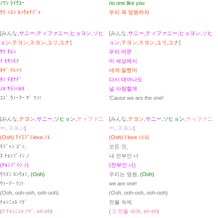
ﾉﾜﾝ ﾗｲｸﾕｰ
no one like you
ｳﾘ ｯｺｯ ﾖﾝｳｫﾅｼﾞｬ
우리 꼭 영원하자
[みんな,
サニー,ティファニー,ヒョヨン,ソヒ
[みんな,
サニー,ティファニー,ヒョヨン,ソヒ
ョン
,
テヨン,スヨン,ユリ,ユナ
]
ョン
,
テヨン,スヨン,ユリ,ユナ
]
ｳﾘ ﾓﾑﾝ
우리 머문
ｲ ｾｻﾝｴｿ
이 세상에서
ﾈｹﾞ ﾏﾚｯｿ
네게 말했어
ﾀｼ ﾃｵﾅﾄﾞ
다시 태어나도
ﾉﾙ ｻﾗﾝﾊﾙｹ
널 사랑할게
ｺｽﾞ ｳｨｰｱｰ ｻﾞ ﾜﾝ!
‘Cause we are the one!
[みんな,
テヨン
,
サニー
,
ソヒョン
,
ティファニ
[みんな,
テヨン
,
サニー
,
ソヒョン
,
ティファニ
ー
,
スヨン
]
ー
,
スヨン
]
(Ooh) ｱｲﾗﾌﾞI love ﾉｴ
(Ooh) I love 너의
ﾓﾄﾞｩﾝ ｺﾞｯ,
모든 것,
ﾈ ﾁｮﾝﾌﾞｲﾝ ﾉ
내 전부인 너
(ﾁｮﾝﾌﾞｲﾝ ﾉ)
(전부인 너)
ｳﾘﾇﾝ ﾖﾝｳｫﾝ,
(Ooh)
우리는 영원,
(Ooh)
ｳｨｰｱｰ ﾜﾝ!
we are one!
(Ooh, ooh-ooh, ooh-ooh)
(Ooh, ooh-ooh, ooh-ooh)
ﾁｮﾝﾆｭﾙ ｿｹﾞ
전율 속에
(
ｸ ﾁｮﾝﾆｭﾙ ｿｹﾞ, eh-eh
)
(
그 전율 속에, eh-eh
)