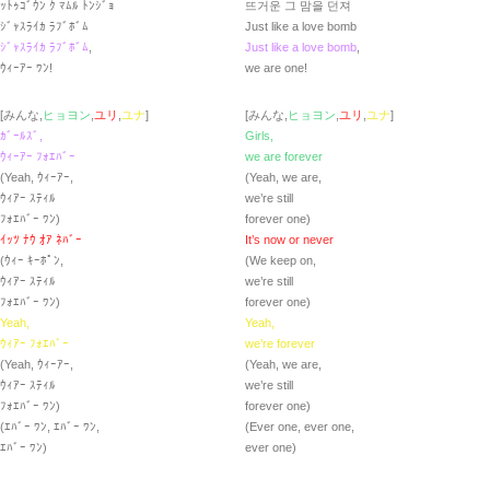
ｯﾄｩｺﾞｳﾝ ｸ ﾏﾑﾙ ﾄﾝｼﾞｮ
뜨거운 그 맘을 던져
ｼﾞｬｽﾗｲｶ ﾗﾌﾞﾎﾞﾑ
Just like a love bomb
ｼﾞｬｽﾗｲｶ ﾗﾌﾞﾎﾞﾑ
,
Just like a love bomb
,
ｳｨｰｱｰ ﾜﾝ!
we are one!
[みんな,
ヒョヨン
,
ユリ
,
ユナ
]
[みんな,
ヒョヨン
,
ユリ
,
ユナ
]
ｶﾞｰﾙｽﾞ,
Girls,
ｳｨｰｱｰ ﾌｫｴﾊﾞｰ
we are forever
(Yeah, ｳｨｰｱｰ,
(Yeah, we are,
ｳｨｱｰ ｽﾃｨﾙ
we’re still
ﾌｫｴﾊﾞｰ ﾜﾝ)
forever one)
ｲｯﾂ ﾅｳ ｵｱ ﾈﾊﾞｰ
It’s now or never
(ｳｨｰ ｷｰﾎﾟﾝ,
(We keep on,
ｳｨｱｰ ｽﾃｨﾙ
we’re still
ﾌｫｴﾊﾞｰ ﾜﾝ)
forever one)
Yeah,
Yeah,
ｳｨｱｰ ﾌｫｴﾊﾞｰ
we’re forever
(Yeah, ｳｨｰｱｰ,
(Yeah, we are,
ｳｨｱｰ ｽﾃｨﾙ
we’re still
ﾌｫｴﾊﾞｰ ﾜﾝ)
forever one)
(ｴﾊﾞｰ ﾜﾝ, ｴﾊﾞｰ ﾜﾝ,
(Ever one, ever one,
ｴﾊﾞｰ ﾜﾝ)
ever one)