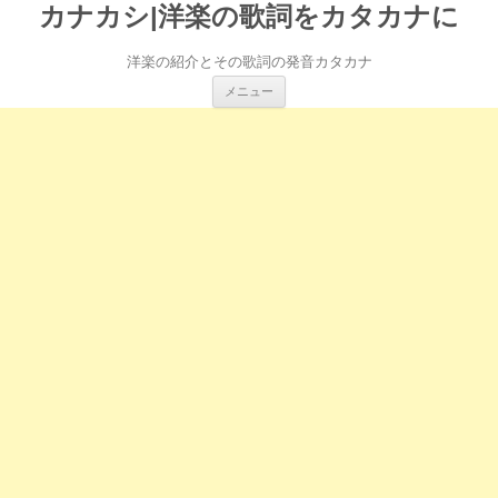
カナカシ|洋楽の歌詞をカタカナに
洋楽の紹介とその歌詞の発音カタカナ
コ
メニュー
ン
テ
ン
ツ
へ
ス
キ
ッ
プ