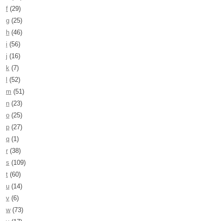
f
(29)
g
(25)
h
(46)
i
(56)
j
(16)
k
(7)
l
(52)
m
(51)
n
(23)
o
(25)
p
(27)
q
(1)
r
(38)
s
(109)
t
(60)
u
(14)
v
(6)
w
(73)