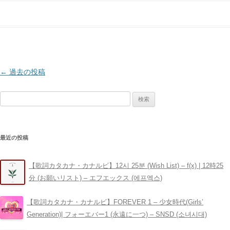
投
←
過去の投稿
稿
検
ナ
索:
ビ
ゲ
最近の投稿
ー
シ
【歌詞カタカナ・カナルビ】12시 25분 (Wish List) – ​f(x) | 12時25
ョ
分 (お願いリスト) – エフエックス (에프엑스)
ン
【歌詞カタカナ・カナルビ】FOREVER 1 – 少女時代(Girls’
Generation)| フォーエバー1 (永遠に一つ) – SNSD (소녀시대)