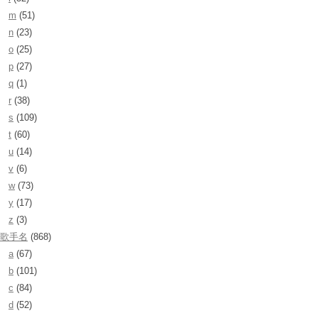
m
(51)
n
(23)
o
(25)
p
(27)
q
(1)
r
(38)
s
(109)
t
(60)
u
(14)
v
(6)
w
(73)
y
(17)
z
(3)
歌手名
(868)
a
(67)
b
(101)
c
(84)
d
(52)