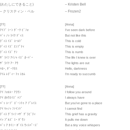
(わたしにできること)
– Kristen Bell
– クリスティン・ベル
– Frozen2
[ｱﾅ]
[Anna]
ｱｲﾌﾞ ｼｰﾝ ﾀﾞｰｸ ﾋﾞﾌｫ
I’ve seen dark before
ﾊﾞｯ ﾉｯ ﾗｲｸ ﾃﾞｨｽ
But not like this
ﾃﾞｨｽ ｲｽﾞ ｺｰﾙﾄﾞ
This is cold
ﾃﾞｨｽ ｲｽﾞ ｴﾝﾌﾟﾃｨ
This is empty
ﾃﾞｨｽ ｲｽﾞ ﾅﾝ
This is numb
ｻﾞ ﾗｲﾌ ｱｲﾉｩ ｲｽﾞ ｵｰﾊﾞｰ
The life I knew is over
ｻﾞ ﾗｲﾂ ｱｰ ｱｳ
The lights are out
ﾊﾛｰ, ﾀﾞｰｸﾈｽ
Hello, darkness
ｱｲﾑ ﾚﾃﾞｨｰ ﾄｩ ｽｶﾑ
I’m ready to succumb
[ｱﾅ]
[Anna]
ｱｲ ﾌｫﾛﾕｰ ｱﾗｳﾝ
I follow you around
ｱｲ ｵﾙｳｴｲｽﾞ ﾊﾌﾞ
I always have
ﾊﾞｯ ﾕｰﾌﾞ ｺﾞｰﾝﾄｩ ｱ ﾌﾟﾚｲｽ
But you’ve gone to a place
ｱｲ ｷｬﾉｯ ﾌｧｲﾝﾄﾞ
I cannot find
ﾃﾞｨｽ ｸﾞﾘｨﾌ ﾊｻﾞ ｸﾞﾗﾋﾞﾃｨ
This grief has a gravity
ｲｯ ﾌﾟﾙｽﾞ ﾐｰ ﾀﾞｳﾝ
It pulls me down
ﾊﾞｯ ｱ ﾀｲﾆｰ ﾎﾞｲｽ ｳｨｽﾊﾟｰｽﾞ
But a tiny voice whispers