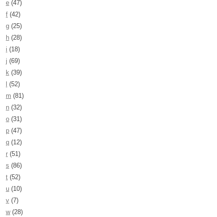
e
(47)
f
(42)
g
(25)
h
(28)
i
(18)
j
(69)
k
(39)
l
(52)
m
(81)
n
(32)
o
(31)
p
(47)
q
(12)
r
(51)
s
(86)
t
(52)
u
(10)
v
(7)
w
(28)