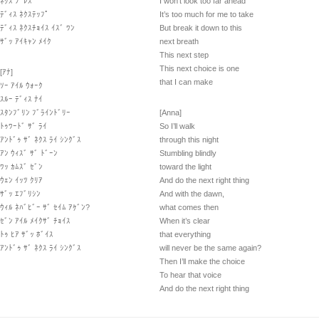
ﾈｸｽ ﾌﾞﾚｽ
I won’t look too far ahead
ﾃﾞｨｽ ﾈｸｽﾃｯﾌﾟ
It’s too much for me to take
ﾃﾞｨｽ ﾈｸｽﾁｮｲｽ ｲｽﾞ ﾜﾝ
But break it down to this
ｻﾞｯ ｱｲｷｬﾝ ﾒｲｸ
next breath
This next step
This next choice is one
[ｱﾅ]
that I can make
ｿｰ ｱｲﾙ ｳｫｰｸ
ｽﾙｰ ﾃﾞｨｽ ﾅｲ
ｽﾀﾝﾌﾞﾘﾝ ﾌﾞﾗｲﾝﾄﾞﾘｰ
[Anna]
ﾄｩﾜｰﾄﾞ ｻﾞ ﾗｲ
So I’ll walk
ｱﾝﾄﾞｩ ｻﾞ ﾈｸｽ ﾗｲ ｼﾝｸﾞｽ
through this night
ｱﾝ ｳｨｽﾞ ｻﾞ ﾄﾞｰﾝ
Stumbling blindly
ﾜｯ ｶﾑｽﾞ ｾﾞﾝ
toward the light
ｳｪﾝ ｲｯﾂ ｸﾘｱ
And do the next right thing
ｻﾞｯ ｴﾌﾞﾘｼﾝ
And with the dawn,
ｳｨﾙ ﾈﾊﾞﾋﾞｰ ｻﾞ ｾｲﾑ ｱｹﾞﾝ?
what comes then
ｾﾞﾝ ｱｲﾙ ﾒｲｸｻﾞ ﾁｮｲｽ
When it’s clear
ﾄｩ ﾋｱ ｻﾞｯ ﾎﾞｲｽ
that everything
ｱﾝﾄﾞｩ ｻﾞ ﾈｸｽ ﾗｲ ｼﾝｸﾞｽ
will never be the same again?
Then I’ll make the choice
To hear that voice
And do the next right thing