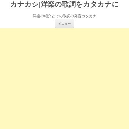
カナカシ|洋楽の歌詞をカタカナに
洋楽の紹介とその歌詞の発音カタカナ
コ
メニュー
ン
テ
ン
ツ
へ
ス
キ
ッ
プ