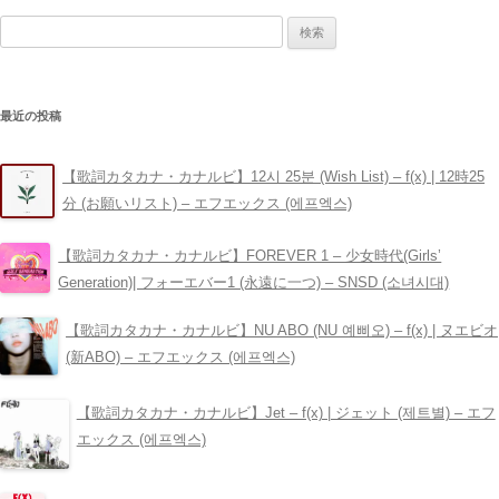
稿
検
ナ
索:
ビ
ゲ
最近の投稿
ー
シ
【歌詞カタカナ・カナルビ】12시 25분 (Wish List) – ​f(x) | 12時25
ョ
分 (お願いリスト) – エフエックス (에프엑스)
ン
【歌詞カタカナ・カナルビ】FOREVER 1 – 少女時代(Girls’
Generation)| フォーエバー1 (永遠に一つ) – SNSD (소녀시대)
【歌詞カタカナ・カナルビ】NU ABO (NU 예삐오) – ​f(x) | ヌエビオ
(新ABO) – エフエックス (에프엑스)
【歌詞カタカナ・カナルビ】Jet – ​f(x) | ジェット (제트별) – エフ
エックス (에프엑스)