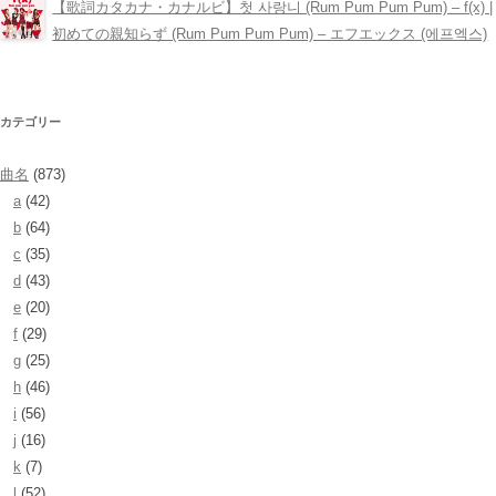
【歌詞カタカナ・カナルビ】첫 사랑니 (Rum Pum Pum Pum) – ​f(x) |
初めての親知らず (Rum Pum Pum Pum) – エフエックス (에프엑스)
カテゴリー
曲名
(873)
a
(42)
b
(64)
c
(35)
d
(43)
e
(20)
f
(29)
g
(25)
h
(46)
i
(56)
j
(16)
k
(7)
l
(52)