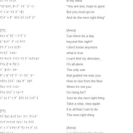
ｲﾝ ﾏｲ ﾏｲﾝﾄﾞ
in my mind
“ﾕｱ ﾛｽﾄ, ﾎｰﾌﾟ ｲｽﾞ ｺﾞｰﾝ
“You are lost, hope is gone
ﾊﾞｯ ﾕｰ ﾏｽ ｺﾞｰｵﾝ
But you must go on
ｱﾝﾄﾞｩ ｻﾞ ﾈｸｽ ﾗｲ ｼﾝｸﾞｽ”
And do the next right thing”
[ｱﾅ]
[Anna]
ｷｬﾝ ｾﾞｱﾋﾞｰ ｱ ﾃﾞｲ
Can there be a day
ﾋﾞﾖﾝﾄﾞ ﾃﾞｨｽ ﾅｲ?
beyond this night?
ｱｲ ﾄﾞﾝﾉｩ ｴﾆﾓｰ
I don’t know anymore
ﾜｯｲｽﾞ ﾄｩﾙｰ
what is true
ｱｲ ｷｬﾝﾄ ﾌｧｲﾝ ﾏｲ ﾃﾞｨﾚｸｼｮﾝ
I can’t find my direction,
ｱｲﾑ ｵｰﾙ ｱﾛｰﾝ
I’m all alone
ｼﾞ ｵﾝﾘｰ ｽﾀｰ
The only star
ｻﾞｯ ｶﾞｲﾃﾞﾄﾞ ﾐｰ ﾜｽﾞ ﾕｰ
that guided me was you
ﾊｳﾄｩ ﾗｲｽﾞ ﾌﾛﾑ ｻﾞ ﾌﾛｱ
How to rise from the floor
ｳｪﾝ ｲｯﾂ ﾉｯﾕｰ
When it’s not you
ｱｲﾑ ﾗｲｼﾞﾝ ﾌｫｰ?
I’m rising for?
ｼﾞｬｽ ﾄﾞｩ ｻﾞ ﾈｸｽ ﾗｲ ｼﾝｸﾞｽ
Just do the next right thing
Take a step, step again
It is all that I can to do
[ｱﾅ]
The next right thing
ｱｲ ｳｫﾝ ﾙｯｸ ﾄｩｰ ﾌｧｰ ｱﾍｯﾄﾞ
ｲｯﾂ ﾄｩﾏｯﾁ ﾌｫﾐｰ ﾄｩ ﾃｲｸ
ﾊﾞｯ ﾌﾞﾚｲｷｯ ﾀﾞｳﾝ ﾄｩ ﾃﾞｨｽ
[Anna]