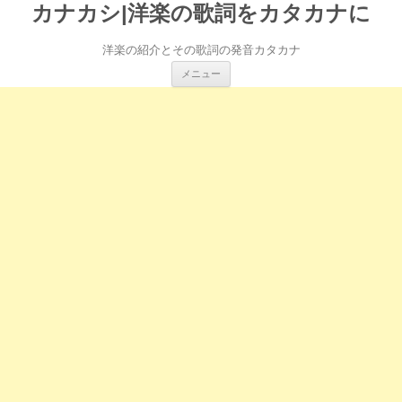
カナカシ|洋楽の歌詞をカタカナに
洋楽の紹介とその歌詞の発音カタカナ
コ
メニュー
ン
テ
ン
ツ
へ
ス
キ
ッ
プ