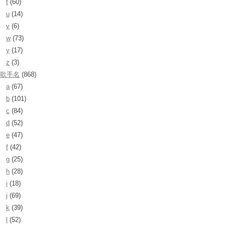
t
(60)
u
(14)
v
(6)
w
(73)
y
(17)
z
(3)
歌手名
(868)
a
(67)
b
(101)
c
(84)
d
(52)
e
(47)
f
(42)
g
(25)
h
(28)
i
(18)
j
(69)
k
(39)
l
(52)