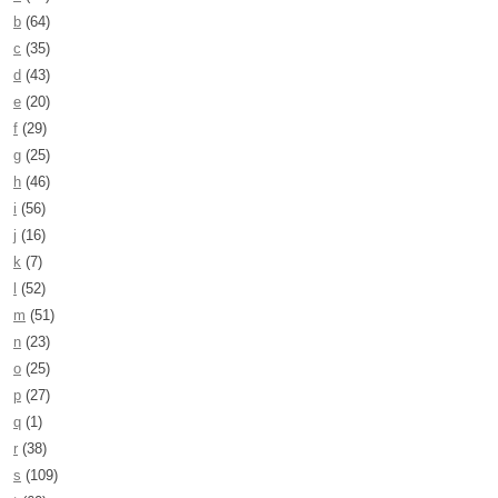
b
(64)
c
(35)
d
(43)
e
(20)
f
(29)
g
(25)
h
(46)
i
(56)
j
(16)
k
(7)
l
(52)
m
(51)
n
(23)
o
(25)
p
(27)
q
(1)
r
(38)
s
(109)