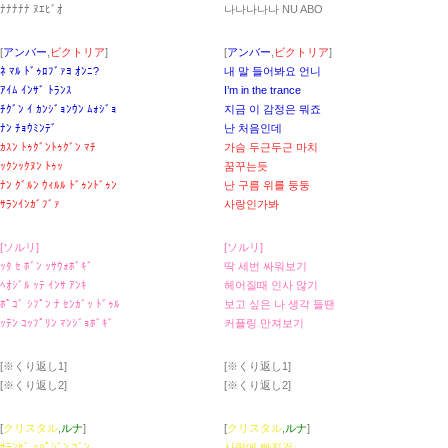
ﾅﾅﾅﾅﾅ ﾇｴﾋﾞｵ
나나나나나 NU ABO
[
アンバー
,
ビクトリア
]
[
アンバー
,
ビクトリア
]
ﾈ ﾏﾙ ﾄﾞｩﾛﾌﾞｧﾖ ｵﾝﾆ?
내 말 들어봐요 언니
ｱｲﾑ ｲﾝｻﾞ ﾄﾗﾝｽ
I’m in the trance
ﾁｸﾞﾝ ｲ ｶﾝｼﾞｮﾝｳﾝ ﾑｫｼﾞｮ
지금 이 감정은 뭐죠
ﾅﾝ ﾁｮｳﾐﾝﾃﾞ
난 처음인데
ｶｽﾝ ﾄｩｸﾞﾝﾄｩｸﾞﾝ ﾏﾁ
가슴 두근두근 마치
ｯｸﾝｯｸﾇﾝ ﾄｩｯ
꿈꾸는듯
ﾅﾝ ｸﾞﾙﾝ ｳｨﾙﾙ ﾄﾞｩﾝﾄﾞｩﾝ
난 구름 위를 둥둥
ｻﾗﾝｲﾝｶﾞﾌﾞｧ
사랑인가봐
[ソルリ]
[ソルリ]
ｯﾀ ｾ ﾎﾞﾝ ｯｻｳｫﾎﾞｷﾞ
딱 세번 싸워보기
ﾍｵｼﾞﾙ ｯﾃ ｲﾝｻ ｱﾝｷ
헤어질때 인사 않기
ﾎﾟｺﾞ ｼﾌﾟﾝ ﾅ ｾﾝｶﾞｯ ﾄﾞｩﾙ
보고 싶은 나 생각 들땐
ｯﾃﾝ ｺｯﾌﾟﾘﾝ ﾏﾝｼﾞｮﾎﾞｷﾞ
커플링 만져보기
[※くり返し1]
[※くり返し1]
[※くり返し2]
[※くり返し2]
[
クリスタル
,
ルナ
]
[
クリスタル
,
ルナ
]
ｻﾗﾝｹﾞ ｯﾊﾟｼﾞﾝ ｺﾞﾝ
사랑에 빠진건