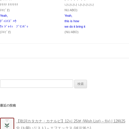
ﾅﾅﾅﾅ ﾅﾅﾅﾅﾅﾅ
나나나나 나나나나나
ﾇｴﾋﾞｵ)
NU ABO)
Yeah,
Yeah,
ﾃﾞｨｽｲｽﾞ ﾊｳ
this is how
ｳｨ ﾄﾞｩｲｯ ﾌﾞﾘﾝｷﾞｯ
we do it bring it
(ﾇｴﾋﾞｵ)
(NU ABO)
検
索:
最近の投稿
【歌詞カタカナ・カナルビ】12시 25분 (Wish List) – ​f(x) | 12時25
分 (お願いリスト) – エフエックス (에프엑스)