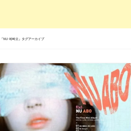
「
NU 예삐오
」タグアーカイブ