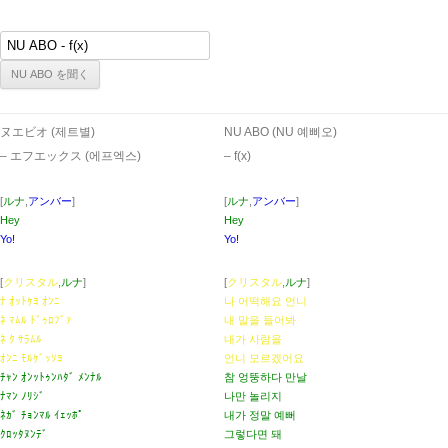
ヌエビオ (제트별)
NU ABO (NU 예삐오)
– エフエックス (에프엑스)
– ​f(x)
[
ルナ
,
アンバー
]
[
ルナ
,
アンバー
]
Hey
Hey
Yo!
Yo!
[
クリスタル
,
ルナ
]
[
クリスタル
,
ルナ
]
ﾅ ｵｯﾄｹﾖ ｵﾝﾆ
나 어떡해요 언니
ﾈ ﾏﾑﾙ ﾄﾞｩﾛﾌﾞｧ
내 말을 들어봐
ﾈ ｸ ｻﾗﾑﾙ
내가 사람을
ｵﾝﾆ ﾓﾙｹﾞｯｿﾖ
언니 모르겠어요
ﾁｬﾝ ｵﾝｯﾄｩﾝﾊﾀﾞ ﾒﾝﾅﾙ
참 엉뚱하다 만날
ﾅﾏﾝ ﾉﾘｼﾞ
나만 놀리지
ﾈｶﾞ ﾁｮﾝﾏﾙ ｲｪｯﾎﾟ
내가 정말 예뻐
ｸﾛｯﾀﾇﾝﾃﾞ
그렇다면 돼