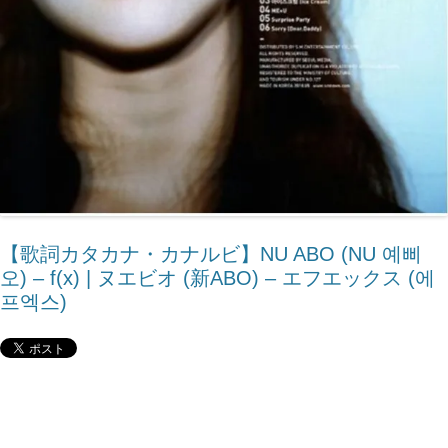
【歌詞カタカナ・カナルビ】NU ABO (NU 예삐
오) – ​f(x) | ヌエビオ (新ABO) – エフエックス (에
프엑스)