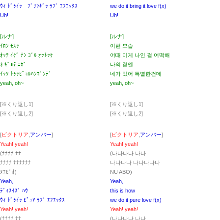
ｳｨ ﾄﾞｩｲｯ ﾌﾞﾘﾝｷﾞｯ ﾗﾌﾞ ｴﾌｴｯｸｽ
we do it bring it love f(x)
Uh!
Uh!
[ルナ]
[ルナ]
ｲﾛﾝ ﾓｽｯ
이런 모습
ｵｯﾃ ｲｹﾞ ﾅﾝ ｺﾞﾙ ｵｯﾄｯｹ
어때 이게 나인 걸 어떡해
ﾈ ｷﾞｮﾃ ﾆｶﾞ
나의 곁엔
ｲｯｿ ﾄｩｯﾋﾟｮﾙﾊﾝｺﾞﾝﾃﾞ
네가 있어 특별한건데
yeah, oh~
yeah, oh~
[※くり返し1]
[※くり返し1]
[※くり返し2]
[※くり返し2]
[
ビクトリア
,
アンバー
]
[
ビクトリア
,
アンバー
]
Yeah! yeah!
Yeah! yeah!
(ﾅﾅﾅﾅ ﾅﾅ
(나나나나 나나
ﾅﾅﾅﾅ ﾅﾅﾅﾅﾅﾅ
나나나나 나나나나나
ﾇｴﾋﾞｵ)
NU ABO)
Yeah,
Yeah,
ﾃﾞｨｽｲｽﾞ ﾊｳ
this is how
ｳｨ ﾄﾞｩｲｯ ﾋﾟｭｱ ﾗﾌﾞ ｴﾌｴｯｸｽ
we do it pure love f(x)
Yeah! yeah!
Yeah! yeah!
(ﾅﾅﾅﾅ ﾅﾅ
(나나나나 나나