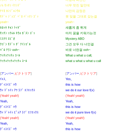
ﾉﾑ ﾓｯﾁﾝ ｲﾘﾝﾃﾞ
너무 멋진 일인데
ﾅﾏﾈ ｶﾝｼﾞｮﾝｳﾙ
나만의 감정은
ﾓﾄﾞｩ ｼﾞｭｺﾞ ﾍﾞﾛ ﾊﾞｯﾇﾝ ｺﾞｯ
못 잊을 그대로 갖는걸
yeah~
yeah~
ｾﾛｯｹ ﾁｮﾝ ﾄｨｹﾞ
새롭게 좀 튀게
ﾓｯﾁﾝ ｯｸﾑﾙ ｷｳｫ ｶﾞﾇﾝ ｺﾞｯ
마치 꿈을 키워가는것
ﾐｽﾃﾘ ｴﾋﾞｵ
Mystery ABO
ｸｺﾞﾝ ﾓﾄﾞｩ ﾀﾞ ﾅｲﾝｺﾞﾙ
그건 모두 다 너인걸
ﾊﾞﾛ ﾅﾗﾝ ooh~
바로 너란걸 ooh~
ﾜｯﾁｭﾜｯﾁｭ ｺｰﾙ
What u what u call,
ﾜｯﾁｭﾜｯﾁｭﾜｯﾁｭ ｺｰﾙ
what u what u what u call
[
アンバー
,
ビクトリア
]
[
アンバー
,
ビクトリア
]
ｲｪｽ,
Yes,
ﾃﾞｨｽｲｽﾞ ﾊｳ
this is how
ｳｨ ﾄﾞｩｲｯ ｱﾜ ﾗﾌﾞ ｴﾌｴｯｸｽ
we do it our love f(x)
(Yeah! yeah!)
(Yeah! yeah!)
Yeah,
Yeah,
ﾃﾞｨｽｲｽﾞ ﾊｳ
this is how
ｳｨ ﾄﾞｩｲｯ ﾋﾟｭｱ ﾗﾌﾞ ｴﾌｴｯｸｽ
we do it pure love f(x)
(Yeah! yeah!)
(Yeah! yeah!)
Yeah,
Yeah,
ﾃﾞｨｽｲｽﾞ ﾊｳ
this is how