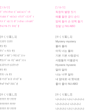
[ソルリ]
[ソルリ]
ﾄﾞｯﾁｬﾝﾁｮｯ ﾋﾞｮﾙﾐｮﾝｼﾞｯｷ
독창적 별명 짓기
ｲｪﾙﾙ ﾄﾞｩﾙﾐｮﾝ ｯｸﾝﾃﾞｨｽﾝﾃﾞｨ
예를 들면 궁디 순디
ﾏﾒ ﾄﾞｩﾛ ｿﾝ ﾎﾞﾝｯﾁｮｯ ｯﾄｩﾙｷﾞ
맘에 들어 손 번쩍 들기
ﾁｮﾝﾏﾙ ﾅﾝ ﾇｴﾋﾞｵ
정말 난 NU ABO
[※くり返し1]
[※くり返し1]
ﾐｽﾃﾘ ﾐｽﾃﾘ
Mystery mystery
ﾓﾗ ﾓﾗ
몰라 몰라
ｱｼﾞｯ ﾅﾇﾝ ﾓﾗ
아직 너는 몰라
ｷﾎﾞﾝ ｷﾎﾞﾝ ｻﾗﾝｺﾞﾝｼｯ
기본 기본 사랑공식
ｻﾗﾝﾄﾞｩﾚ ｲﾋﾞｮﾙｺﾞﾝｼｯ
사람들의 이별공식
ﾋｽﾃﾘｯｸ ﾋｽﾃﾘｯｸ
Hysteric hysteric
ﾀﾗ ﾀﾗ
달라 달라
ﾅﾇﾝ ﾉﾑ ﾀﾗ
나는 너무 달라
ﾈ ﾏﾝﾃﾞﾛ ﾈ ｯﾄｩﾃﾞﾛ
내 맘대로 내 뜻대로
ﾁｮｱ ﾁｮｱ ﾇｴﾋﾞｵ
좋아 좋아 NU ABO
[※くり返し2]
[※くり返し2]
ﾅﾅﾅﾅ ﾅﾅ ﾅﾅﾅﾅ
나나나나 나나 나나나나
ﾅﾅﾅﾅﾅﾅ ﾅﾅﾅﾅ
나나나나나 나나나나
ﾅﾅﾅﾅ ﾅﾅ ﾅﾅﾅﾅ
나나나나 나나 나나나나