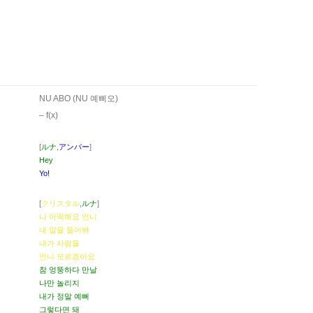
NU ABO (NU 예삐오)
– ​f(x)
[
ルナ
,
アンバー
]
Hey
Yo!
[
クリスタル
,
ルナ
]
나 어떡해요 언니
내 말을 들어봐
내가 사람을
언니 모르겠어요
참 엉뚱하다 만날
나만 놀리지
내가 정말 예뻐
그렇다면 돼