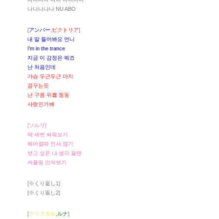
나나나나나 NU ABO
[
アンバー
,
ビクトリア
]
내 말 들어봐요 언니
I’m in the trance
지금 이 감정은 뭐죠
난 처음인데
가슴 두근두근 마치
꿈꾸는듯
난 구름 위를 둥둥
사랑인가봐
[ソルリ]
딱 세번 싸워보기
헤어질때 인사 않기
보고 싶은 나 생각 들땐
커플링 만져보기
[※くり返し1]
[※くり返し2]
[
クリスタル
,
ルナ
]