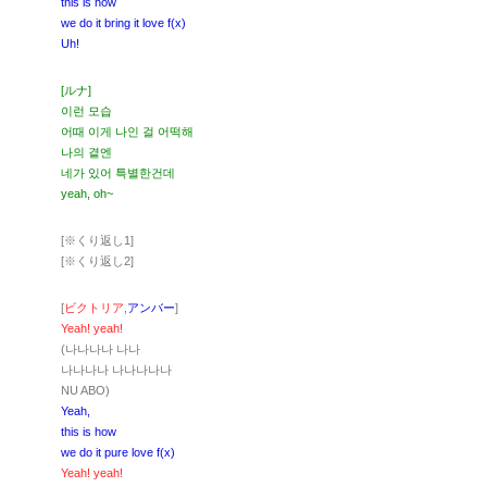
this is how
we do it bring it love f(x)
Uh!
[ルナ]
이런 모습
어때 이게 나인 걸 어떡해
나의 곁엔
네가 있어 특별한건데
yeah, oh~
[※くり返し1]
[※くり返し2]
[
ビクトリア
,
アンバー
]
Yeah! yeah!
(나나나나 나나
나나나나 나나나나나
NU ABO)
Yeah,
this is how
we do it pure love f(x)
Yeah! yeah!