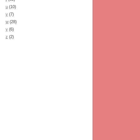
u
(10)
v
(7)
w
(28)
y
(6)
z
(2)