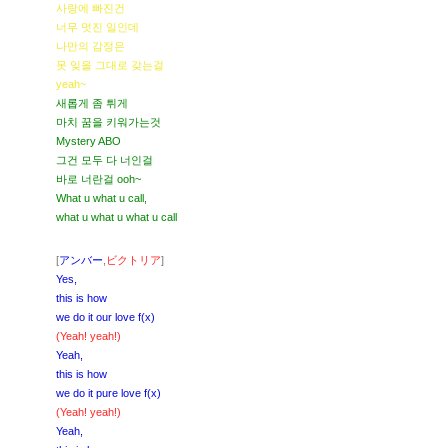
사랑에 빠진건
너무 멋진 일인데
나만의 감정은
못 잊을 그대로 갖는걸
yeah~
새롭게 좀 튀게
마치 꿈을 키워가는것
Mystery ABO
그건 모두 다 너인걸
바로 너란걸 ooh~
What u what u call,
what u what u what u call
[
アンバー
,
ビクトリア
]
Yes,
this is how
we do it our love f(x)
(Yeah! yeah!)
Yeah,
this is how
we do it pure love f(x)
(Yeah! yeah!)
Yeah,