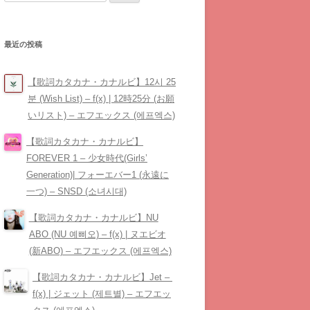
索:
最近の投稿
【歌詞カタカナ・カナルビ】12시 25
분 (Wish List) – ​f(x) | 12時25分 (お願
いリスト) – エフエックス (에프엑스)
【歌詞カタカナ・カナルビ】
FOREVER 1 – 少女時代(Girls’
Generation)| フォーエバー1 (永遠に
一つ) – SNSD (소녀시대)
【歌詞カタカナ・カナルビ】NU
ABO (NU 예삐오) – ​f(x) | ヌエビオ
(新ABO) – エフエックス (에프엑스)
【歌詞カタカナ・カナルビ】Jet – ​
f(x) | ジェット (제트별) – エフエッ