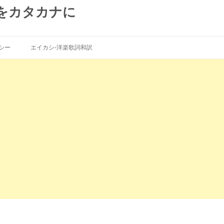
をカタカナに
コ
ン
シー
エイカシ-洋楽歌詞和訳
テ
ン
ツ
へ
ス
キ
ッ
プ