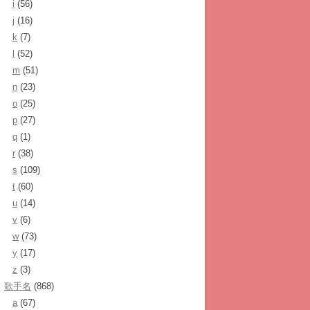
i
(56)
j
(16)
k
(7)
l
(52)
m
(51)
n
(23)
o
(25)
p
(27)
q
(1)
r
(38)
s
(109)
t
(60)
u
(14)
v
(6)
w
(73)
y
(17)
z
(3)
歌手名
(868)
a
(67)