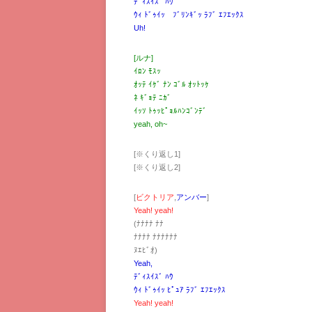
ﾃﾞｨｽｲｽﾞ ﾊｳ
ｳｨ ﾄﾞｩｲｯ ﾌﾞﾘﾝｷﾞｯ ﾗﾌﾞ ｴﾌｴｯｸｽ
Uh!
[ルナ]
ｲﾛﾝ ﾓｽｯ
ｵｯﾃ ｲｹﾞ ﾅﾝ ｺﾞﾙ ｵｯﾄｯｹ
ﾈ ｷﾞｮﾃ ﾆｶﾞ
ｲｯｿ ﾄｩｯﾋﾟｮﾙﾊﾝｺﾞﾝﾃﾞ
yeah, oh~
[※くり返し1]
[※くり返し2]
[
ビクトリア
,
アンバー
]
Yeah! yeah!
(ﾅﾅﾅﾅ ﾅﾅ
ﾅﾅﾅﾅ ﾅﾅﾅﾅﾅﾅ
ﾇｴﾋﾞｵ)
Yeah,
ﾃﾞｨｽｲｽﾞ ﾊｳ
ｳｨ ﾄﾞｩｲｯ ﾋﾟｭｱ ﾗﾌﾞ ｴﾌｴｯｸｽ
Yeah! yeah!