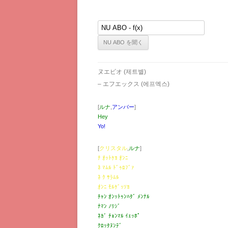
ヌエビオ (제트별)
– エフエックス (에프엑스)
[
ルナ
,
アンバー
]
Hey
Yo!
[
クリスタル
,
ルナ
]
ﾅ ｵｯﾄｹﾖ ｵﾝﾆ
ﾈ ﾏﾑﾙ ﾄﾞｩﾛﾌﾞｧ
ﾈ ｸ ｻﾗﾑﾙ
ｵﾝﾆ ﾓﾙｹﾞｯｿﾖ
ﾁｬﾝ ｵﾝｯﾄｩﾝﾊﾀﾞ ﾒﾝﾅﾙ
ﾅﾏﾝ ﾉﾘｼﾞ
ﾈｶﾞ ﾁｮﾝﾏﾙ ｲｪｯﾎﾟ
ｸﾛｯﾀﾇﾝﾃﾞ