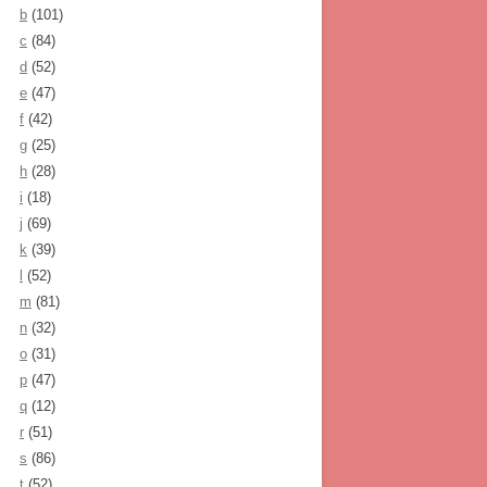
b
(101)
c
(84)
d
(52)
e
(47)
f
(42)
g
(25)
h
(28)
i
(18)
j
(69)
k
(39)
l
(52)
m
(81)
n
(32)
o
(31)
p
(47)
q
(12)
r
(51)
s
(86)
t
(52)