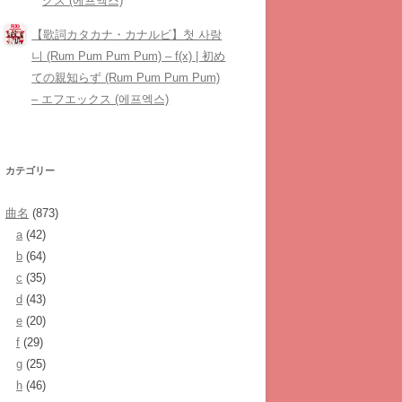
クス (에프엑스)
【歌詞カタカナ・カナルビ】첫 사랑
니 (Rum Pum Pum Pum) – ​f(x) | 初め
ての親知らず (Rum Pum Pum Pum)
– エフエックス (에프엑스)
カテゴリー
曲名
(873)
a
(42)
b
(64)
c
(35)
d
(43)
e
(20)
f
(29)
g
(25)
h
(46)