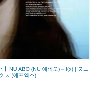
ABO (NU 예삐오) – ​f(x) | ヌエ
ックス (에프엑스)