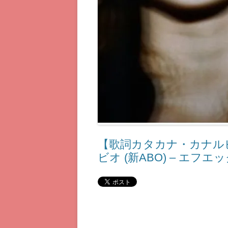
【歌詞カタカナ・カナルビ】NU 
ビオ (新ABO) – エフエ