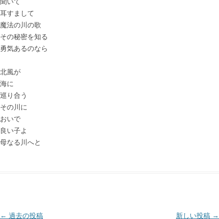
聞いて
耳すまして
魔法の川の歌
その秘密を知る
勇気あるのなら
北風が
海に
巡り合う
その川に
おいで
良い子よ
母なる川へと
投
←
過去の投稿
新しい投稿
→