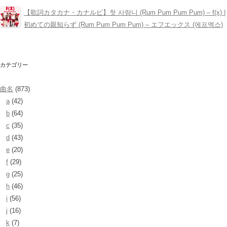
【歌詞カタカナ・カナルビ】첫 사랑니 (Rum Pum Pum Pum) – ​f(x) |
初めての親知らず (Rum Pum Pum Pum) – エフエックス (에프엑스)
カテゴリー
曲名
(873)
a
(42)
b
(64)
c
(35)
d
(43)
e
(20)
f
(29)
g
(25)
h
(46)
i
(56)
j
(16)
k
(7)