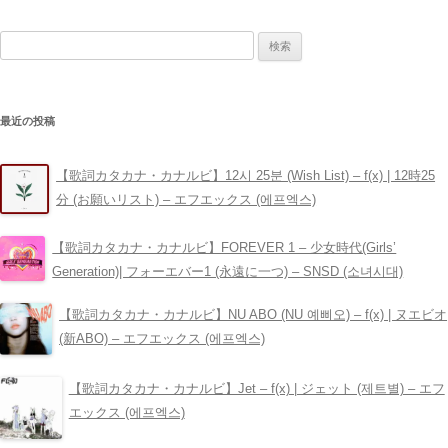
稿
検
ナ
索:
ビ
ゲ
最近の投稿
ー
シ
【歌詞カタカナ・カナルビ】12시 25분 (Wish List) – ​f(x) | 12時25
ョ
分 (お願いリスト) – エフエックス (에프엑스)
ン
【歌詞カタカナ・カナルビ】FOREVER 1 – 少女時代(Girls’
Generation)| フォーエバー1 (永遠に一つ) – SNSD (소녀시대)
【歌詞カタカナ・カナルビ】NU ABO (NU 예삐오) – ​f(x) | ヌエビオ
(新ABO) – エフエックス (에프엑스)
【歌詞カタカナ・カナルビ】Jet – ​f(x) | ジェット (제트별) – エフ
エックス (에프엑스)