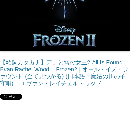
【歌詞カタカナ】アナと雪の女王2 All Is Found –
Evan Rachel Wood – Frozen2 | オール・イズ・フ
ァウンド (全て見つかる) (日本語：魔法の川の子
守唄) – エヴァン・レイチェル・ウッド