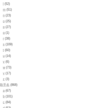
l
(52)
m
(51)
n
(23)
o
(25)
p
(27)
q
(1)
r
(38)
s
(109)
t
(60)
u
(14)
v
(6)
w
(73)
y
(17)
z
(3)
歌手名
(868)
a
(67)
b
(101)
c
(84)
d
(52)