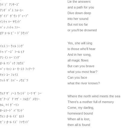
Lie the answers
ﾗｲ ｼﾞ ｱﾝｻｰｽﾞ
and a path for you
ｱﾝﾀﾞ ﾊﾟｽ ﾌｫｰﾕｰ
Dive down deep
ﾀﾞｲﾌﾞ ﾀﾞｳﾝ ﾃﾞｨｰﾌﾟ
into her sound
ｲﾝﾄｩ ﾊｰ ｻｳﾝﾄﾞ
But not too far
ﾊﾞｯ ﾉｯﾄｩ ﾌｧｰ
or you’ll be drowned
ｵｱ ﾕｰﾙ ﾋﾞｰ ﾄﾞﾗｳﾝﾄﾞ
Yes, she will sing
ｲｪｽ ｼｰ ｳｨﾙ ｼﾝｸﾞ
to those who’ll hear
ﾄｩ ｿﾞｰｽﾞ ﾌｰﾙ ﾋｱ
And in her song,
ｱﾝ ｲﾝ ﾊｰ ｿﾝｸﾞ
all magic flows
ｵｰﾙ ﾏｼﾞｯｸ ﾌﾛｳｽﾞ
But can you brave
ﾊﾞｯ ｷｬﾝ ﾕｰ ﾓｰｽﾄ ﾌｨｱｰ?
what you most fear?
ｷｬﾝ ﾕｰ ﾌｪｲｽ
Can you face
ﾜｯﾄ ｻﾞ ﾘﾊﾞｰ ﾉｳｽﾞ?
what the river knows?
ｳｪｱ ｻﾞ ﾉｰｽ ｳｨﾝﾄﾞ ﾐｰﾂ ｻﾞ ｼｰ
Where the north wind meets the sea
ｾﾞｱｰｽﾞ ｱ ﾏｻﾞｰ ﾌﾙｵﾌﾞ ﾒﾓﾘｰ
There’s a mother full of memory
ｶﾑ, ﾏｲ ﾀﾞｰﾘﾝ
Come, my darling,
ﾎｰﾑﾜｰﾄﾞ ﾊﾞｳﾝﾄﾞ
homeward bound
ｳｪﾝ ｵｰﾙ ｲｽﾞ ﾛｽﾄ
When all is lost,
ｾﾞﾝ ｵｰﾙ ｲｽﾞ ﾌｧｳﾝﾄﾞ
then all is found