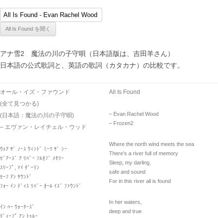
アナ雪2 魔法の川の子守唄（日本語版は、吉田羊さん）
日本語の公式歌詞と、英語の歌詞（カタカナ）の比較です。
オール・イズ・ファウンド
All Is Found
(全て見つかる)
– Evan Rachel Wood
(日本語：魔法の川の子守唄)
– Frozen2
– エヴァン・レイチェル・ウッド
Where the north wind meets the sea
ｳｪｱ ｻﾞ ﾉｰｽ ｳｨﾝﾄﾞ ﾐｰﾂ ｻﾞ ｼｰ
There’s a river full of memory
ｾﾞｱｰｽﾞ ｱ ﾘﾊﾞｰ ﾌﾙｵﾌﾞ ﾒﾓﾘｰ
Sleep, my darling,
ｽﾘｰﾌﾟ, ﾏｲ ﾀﾞｰﾘﾝ
safe and sound
ｾｰﾌ ｱﾝ ｻｳﾝﾄﾞ
For in this river all is found
ﾌｫｰ ｲﾝ ﾃﾞｨｽ ﾘﾊﾞｰ ｵｰﾙ ｲｽﾞ ﾌｧｳﾝﾄﾞ
In her waters,
ｲﾝ ﾊｰ ｳｫｰﾀｰｽﾞ
deep and true
ﾃﾞｨｰﾌﾟ ｱﾝ ﾄｩﾙｰ