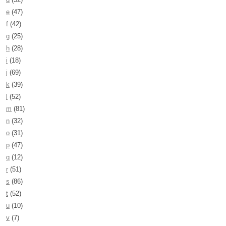
e
(47)
f
(42)
g
(25)
h
(28)
i
(18)
j
(69)
k
(39)
l
(52)
m
(81)
n
(32)
o
(31)
p
(47)
q
(12)
r
(51)
s
(86)
t
(52)
u
(10)
v
(7)