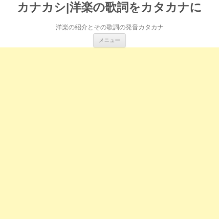
カナカシ|洋楽の歌詞をカタカナに
洋楽の紹介とその歌詞の発音カタカナ
コ
メニュー
ン
テ
ン
ツ
へ
ス
キ
ッ
プ