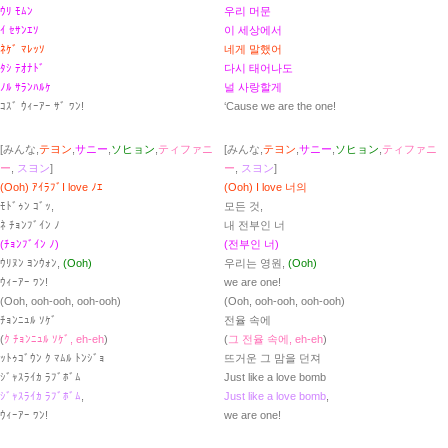
ｳﾘ ﾓﾑﾝ
우리 머문
ｲ ｾｻﾝｴｿ
이 세상에서
ﾈｹﾞ ﾏﾚｯｿ
네게 말했어
ﾀｼ ﾃｵﾅﾄﾞ
다시 태어나도
ﾉﾙ ｻﾗﾝﾊﾙｹ
널 사랑할게
ｺｽﾞ ｳｨｰｱｰ ｻﾞ ﾜﾝ!
‘Cause we are the one!
[みんな,
テヨン
,
サニー
,
ソヒョン
,
ティファニ
[みんな,
テヨン
,
サニー
,
ソヒョン
,
ティファニ
ー
,
スヨン
]
ー
,
スヨン
]
(Ooh) ｱｲﾗﾌﾞI love ﾉｴ
(Ooh) I love 너의
ﾓﾄﾞｩﾝ ｺﾞｯ,
모든 것,
ﾈ ﾁｮﾝﾌﾞｲﾝ ﾉ
내 전부인 너
(ﾁｮﾝﾌﾞｲﾝ ﾉ)
(전부인 너)
ｳﾘﾇﾝ ﾖﾝｳｫﾝ,
(Ooh)
우리는 영원,
(Ooh)
ｳｨｰｱｰ ﾜﾝ!
we are one!
(Ooh, ooh-ooh, ooh-ooh)
(Ooh, ooh-ooh, ooh-ooh)
ﾁｮﾝﾆｭﾙ ｿｹﾞ
전율 속에
(
ｸ ﾁｮﾝﾆｭﾙ ｿｹﾞ, eh-eh
)
(
그 전율 속에, eh-eh
)
ｯﾄｩｺﾞｳﾝ ｸ ﾏﾑﾙ ﾄﾝｼﾞｮ
뜨거운 그 맘을 던져
ｼﾞｬｽﾗｲｶ ﾗﾌﾞﾎﾞﾑ
Just like a love bomb
ｼﾞｬｽﾗｲｶ ﾗﾌﾞﾎﾞﾑ
,
Just like a love bomb
,
ｳｨｰｱｰ ﾜﾝ!
we are one!