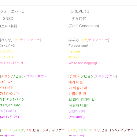
フォーエバー1
FOREVER 1
– SNSD
– 少女時代
(소녀시대)
(Girls’ Generation)
[みんな,
ユナ
,
ティファニー
]
[みんな,
ユナ
,
ティファニー
]
ﾌｫｰｴﾊﾞｰ1!
Forever one!
ｲｯﾂ ﾗﾌﾞ,
It’s love,
ｲｯﾂ ﾗﾌﾞ!
it’s love!
ｳｨｱ ﾉｯ ｽﾄｯﾋﾟﾝ!
We’re not stopping!
[
テヨン
,
ソヒョン
,
スヨン
,
サニー
]
[
テヨン
,
ソヒョン
,
スヨン
,
サニー
]
ﾆｶﾞ ﾓﾑﾝ
네가 머문
ｲ ｾｻﾝｲ ﾄ
이 세상이 더
ｱﾙﾑﾀﾞｳﾝ ｺﾞﾝ
아름다운 건
ｺ ﾎﾞﾌﾟｼ ｳｪﾁﾄﾞﾝ
겁 없이 외치던 말
‘ﾏﾙ ｻﾗﾝﾍ ﾉﾙﾙ’
‘사랑해 너를’
ﾖﾝｳｫﾝﾊｷﾞｴ
영원하기에
(ﾕｰ ｱﾝﾄﾞ ｱｲ)
(You and I)
[
ユナ
,
ユリ&ユナ
,
ユリ
,
ヒョヨン&ティファニ
[
ユナ
,
ユリ&ユナ
,
ユリ
,
ヒョヨン&ティファニ
ー
,
サニー
]
ー
,
サニー
]