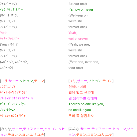
ﾌｫｴﾊﾞｰ ﾜﾝ)
forever one)
ｲｯﾂ ﾅｳ ｵｱ ﾈﾊﾞｰ
It’s now or never
(ｳｨｰ ｷｰﾎﾟﾝ,
(We keep on,
ｳｨｱｰ ｽﾃｨﾙ
we’re still
ﾌｫｴﾊﾞｰ ﾜﾝ)
forever one)
Yeah,
Yeah,
ｳｨｱｰ ﾌｫｴﾊﾞｰ
we’re forever
(Yeah, ｳｨｰｱｰ,
(Yeah, we are,
ｳｨｱｰ ｽﾃｨﾙ
we’re still
ﾌｫｴﾊﾞｰ ﾜﾝ)
forever one)
(ｴﾊﾞｰ ﾜﾝ, ｴﾊﾞｰ ﾜﾝ,
(Ever one, ever one,
ｴﾊﾞｰ ﾜﾝ)
ever one)
[
ユリ
,
サニー
,
ソヒョン
,
テヨン
]
[
ユリ
,
サニー
,
ソヒョン
,
テヨン
]
ｵﾝｼﾞｪﾅ ﾉｴ
언제나 너의
ｷﾞｮﾃ ｲｯｺ ｼｯﾌﾟﾝﾃﾞ
곁에 있고 싶은데
ﾉﾙ ｾﾝｶﾞｯｶﾐｮﾝ ｶﾝﾍｼﾞｮ
널 생각하면 강해져
ｾﾞｱｰｽﾞ ﾉﾜﾝ ﾗｲｸﾕｰ,
There’s no one like you,
ﾉﾜﾝ ﾗｲｸﾕｰ
no one like you
ｳﾘ ｯｺｯ ﾖﾝｳｫﾅｼﾞｬ
우리 꼭 영원하자
[みんな,
サニー,ティファニー,ヒョヨン,ソヒ
[みんな,
サニー,ティファニー,ヒョヨン,ソヒ
ョン
,
テヨン,スヨン,ユリ,ユナ
]
ョン
,
テヨン,スヨン,ユリ,ユナ
]