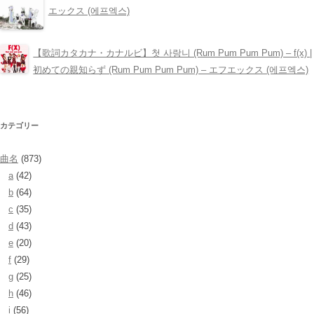
エックス (에프엑스)
【歌詞カタカナ・カナルビ】첫 사랑니 (Rum Pum Pum Pum) – ​f(x) |
初めての親知らず (Rum Pum Pum Pum) – エフエックス (에프엑스)
カテゴリー
曲名
(873)
a
(42)
b
(64)
c
(35)
d
(43)
e
(20)
f
(29)
g
(25)
h
(46)
i
(56)