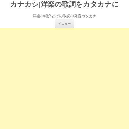
カナカシ|洋楽の歌詞をカタカナに
洋楽の紹介とその歌詞の発音カタカナ
コ
メニュー
ン
テ
ン
ツ
へ
ス
キ
ッ
プ