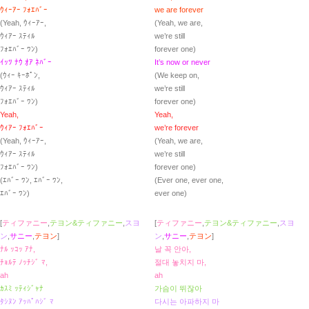
ｳｨｰｱｰ ﾌｫｴﾊﾞｰ
we are forever
(Yeah, ｳｨｰｱｰ,
(Yeah, we are,
ｳｨｱｰ ｽﾃｨﾙ
we’re still
ﾌｫｴﾊﾞｰ ﾜﾝ)
forever one)
ｲｯﾂ ﾅｳ ｵｱ ﾈﾊﾞｰ
It’s now or never
(ｳｨｰ ｷｰﾎﾟﾝ,
(We keep on,
ｳｨｱｰ ｽﾃｨﾙ
we’re still
ﾌｫｴﾊﾞｰ ﾜﾝ)
forever one)
Yeah,
Yeah,
ｳｨｱｰ ﾌｫｴﾊﾞｰ
we’re forever
(Yeah, ｳｨｰｱｰ,
(Yeah, wе are,
ｳｨｱｰ ｽﾃｨﾙ
we’re still
ﾌｫｴﾊﾞｰ ﾜﾝ)
forеver one)
(ｴﾊﾞｰ ﾜﾝ, ｴﾊﾞｰ ﾜﾝ,
(Ever one, ever one,
ｴﾊﾞｰ ﾜﾝ)
ever one)
[
ティファニー
,
テヨン&ティファニー
,
スヨ
[
ティファニー
,
テヨン&ティファニー
,
スヨ
ン
,
サニー
,
テヨン
]
ン
,
サニー
,
テヨン
]
ﾅﾙ ｯｺｯ ｱﾅ,
날 꼭 안아,
ﾁｮﾙﾃ ﾉｯﾁｼﾞ ﾏ,
절대 놓치지 마,
ah
ah
ｶｽﾐ ｯﾃｨｼﾞｬﾅ
가슴이 뛰잖아
ﾀｼﾇﾝ ｱｯﾊﾟﾊｼﾞ ﾏ
다시는 아파하지 마