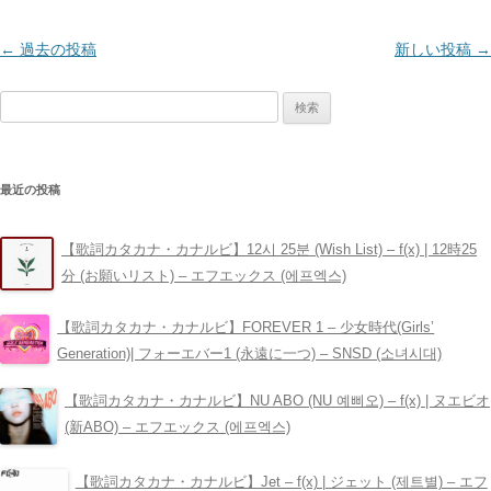
投
←
過去の投稿
新しい投稿
→
稿
検
ナ
索:
ビ
ゲ
最近の投稿
ー
シ
【歌詞カタカナ・カナルビ】12시 25분 (Wish List) – ​f(x) | 12時25
ョ
分 (お願いリスト) – エフエックス (에프엑스)
ン
【歌詞カタカナ・カナルビ】FOREVER 1 – 少女時代(Girls’
Generation)| フォーエバー1 (永遠に一つ) – SNSD (소녀시대)
【歌詞カタカナ・カナルビ】NU ABO (NU 예삐오) – ​f(x) | ヌエビオ
(新ABO) – エフエックス (에프엑스)
【歌詞カタカナ・カナルビ】Jet – ​f(x) | ジェット (제트별) – エフ