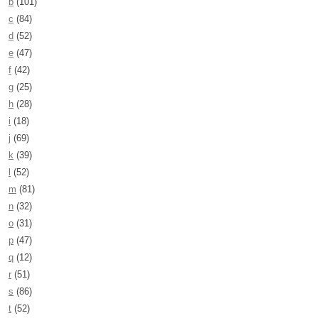
b
(101)
c
(84)
d
(52)
e
(47)
f
(42)
g
(25)
h
(28)
i
(18)
j
(69)
k
(39)
l
(52)
m
(81)
n
(32)
o
(31)
p
(47)
q
(12)
r
(51)
s
(86)
t
(52)