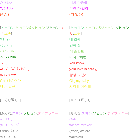
ﾉｴ ﾏｳﾑﾙ
너의 마음을
ｴﾘﾝ ﾀ ｱﾗ
우린 다 알아
(ﾀ ｱﾗ)
(다 알아)
[
ヒョヨン
,
ヒョヨン&ソヒョン
,
ソヒョン
,
ユ
[
ヒョヨン
,
ヒョヨン&ソヒョン
,
ソヒョン
,
ユ
リ
,
ユナ
]
リ
,
ユナ
]
ﾈ ｷﾞｮﾃ
내 곁에
ｲｯｿ ｼﾞｮ
있어 줘
ｲ ｽﾝｶﾞﾝﾄ
이 순간도
ﾏｼﾞﾏｸﾁｮﾛﾑ
마지막처럼
ﾕﾉｰ,
You know,
ﾕｱﾗﾌﾞ ｲｽﾞ ｸﾚｲｼﾞｰ,
your love is crazy,
ﾊﾝｻﾝ ｸﾚｯﾁ
항상 그랬지
Oh, ﾏｲﾍﾞｲﾋﾞｰ,
Oh, my baby,
ｻﾗﾝﾍ ｷｵｯｹ
사랑해 기억해
[※くり返し1]
[※くり返し1]
[みんな,
スヨン
,
ソヒョン
,
ティファニー
]
[みんな,
スヨン
,
ソヒョン
,
ティファニー
]
ｶﾞｰﾙｽﾞ,
Girls,
ｳｨｰｱｰ ﾌｫｴﾊﾞｰ
we are forever
(Yeah, ｳｨｰｱｰ,
(Yeah, we are,
ｳｨｱｰ ｽﾃｨﾙ
we’re still