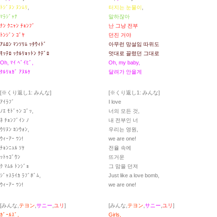
ﾄｼﾞﾇﾝ ﾇﾝﾑﾘ
,
터지는 눈물이
,
ﾏﾗｼﾞｬﾅ
말하잖아
ﾅﾝ ｸﾆｬﾝ ﾁｮﾝﾌﾞ
난 그냥 전부
ﾄﾝｼﾞﾝ ｺﾞﾔ
던진 거야
ｱﾑﾛﾝ ﾏﾝｿﾘﾑ ｯﾀｳｨﾄﾞ
아무런 망설임 따위도
ﾓｯﾃﾛ ｯｸﾙﾘｮｯﾄﾝ ｸﾃﾞﾛ
멋대로 끌렸던 그대로
Oh, ﾏｲ ﾍﾞｲﾋﾞ,
Oh, my baby,
ﾀﾙﾘｮｶﾞ ｱﾇﾙｹ
달려가 안을게
[※くり返し1: みんな]
[※くり返し1: みんな]
ｱｲﾗﾌﾞ
I love
ﾉｴ ﾓﾄﾞｩﾝ ｺﾞｯ,
너의 모든 것,
ﾈ ﾁｮﾝﾌﾞｲﾝ ﾉ
내 전부인 너
ｳﾘﾇﾝ ﾖﾝｳｫﾝ,
우리는 영원,
ｳｨｰｱｰ ﾜﾝ!
we are one!
ﾁｮﾝﾆｭﾙ ｿｹ
전율 속에
ｯﾄｩｺﾞｳﾝ
뜨거운
ｸ ﾏﾑﾙ ﾄﾝｼﾞｮ
그 맘을 던져
ｼﾞｬｽﾗｲｶ ﾗﾌﾞﾎﾞﾑ,
Just like a love bomb,
ｳｨｰｱｰ ﾜﾝ!
we are one!
[みんな,
テヨン
,
サニー
,
ユリ
]
[みんな,
テヨン
,
サニー
,
ユリ
]
ｶﾞｰﾙｽﾞ,
Girls,