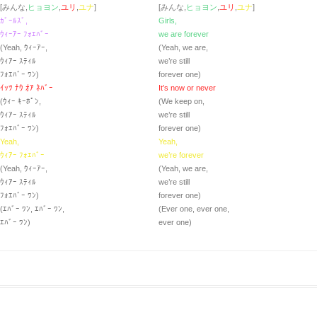
[みんな,
ヒョヨン
,
ユリ
,
ユナ
]
[みんな,
ヒョヨン
,
ユリ
,
ユナ
]
ｶﾞｰﾙｽﾞ,
Girls,
ｳｨｰｱｰ ﾌｫｴﾊﾞｰ
we are forever
(Yeah, ｳｨｰｱｰ,
(Yeah, we are,
ｳｨｱｰ ｽﾃｨﾙ
we’re still
ﾌｫｴﾊﾞｰ ﾜﾝ)
forever one)
ｲｯﾂ ﾅｳ ｵｱ ﾈﾊﾞｰ
It’s now or never
(ｳｨｰ ｷｰﾎﾟﾝ,
(We keep on,
ｳｨｱｰ ｽﾃｨﾙ
we’re still
ﾌｫｴﾊﾞｰ ﾜﾝ)
forever one)
Yeah,
Yeah,
ｳｨｱｰ ﾌｫｴﾊﾞｰ
we’re forever
(Yeah, ｳｨｰｱｰ,
(Yeah, we are,
ｳｨｱｰ ｽﾃｨﾙ
we’re still
ﾌｫｴﾊﾞｰ ﾜﾝ)
forever one)
(ｴﾊﾞｰ ﾜﾝ, ｴﾊﾞｰ ﾜﾝ,
(Ever one, ever one,
ｴﾊﾞｰ ﾜﾝ)
ever one)