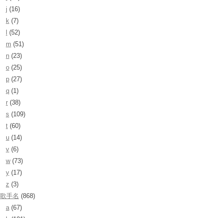
j
(16)
k
(7)
l
(52)
m
(51)
n
(23)
o
(25)
p
(27)
q
(1)
r
(38)
s
(109)
t
(60)
u
(14)
v
(6)
w
(73)
y
(17)
z
(3)
歌手名
(868)
a
(67)