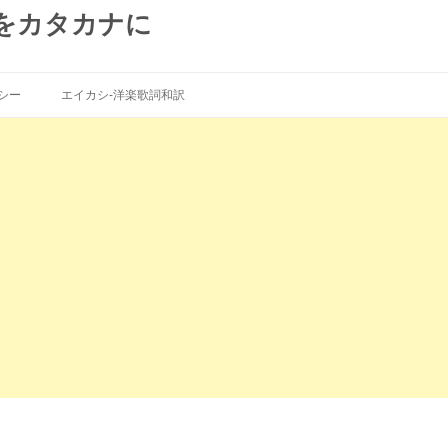
をカタカナに
コ
ン
シー
エイカシ-洋楽歌詞和訳
テ
ン
ツ
へ
ス
キ
ッ
プ