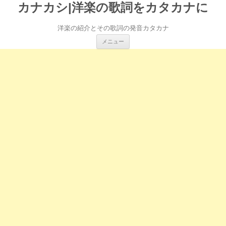
カナカシ|洋楽の歌詞をカタカナに
洋楽の紹介とその歌詞の発音カタカナ
コ
メニュー
ン
テ
ン
ツ
へ
ス
キ
ッ
プ