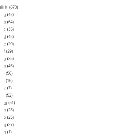
曲名
(873)
a
(42)
b
(64)
c
(35)
d
(43)
e
(20)
f
(29)
g
(25)
h
(46)
i
(56)
j
(16)
k
(7)
l
(52)
m
(51)
n
(23)
o
(25)
p
(27)
q
(1)