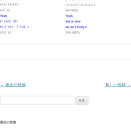
ﾅﾅﾅﾅ ﾅﾅﾅﾅﾅﾅ
나나나나 나나나나나
ﾇｴﾋﾞｵ)
NU ABO)
Yeah,
Yeah,
ﾃﾞｨｽｲｽﾞ ﾊｳ
this is how
ｳｨ ﾄﾞｩｲｯ ﾌﾞﾘﾝｷﾞｯ
we do it bring it
(ﾇｴﾋﾞｵ)
(NU ABO)
投
←
過去の投稿
新しい投稿
→
稿
検
ナ
索:
ビ
ゲ
最近の投稿
ー