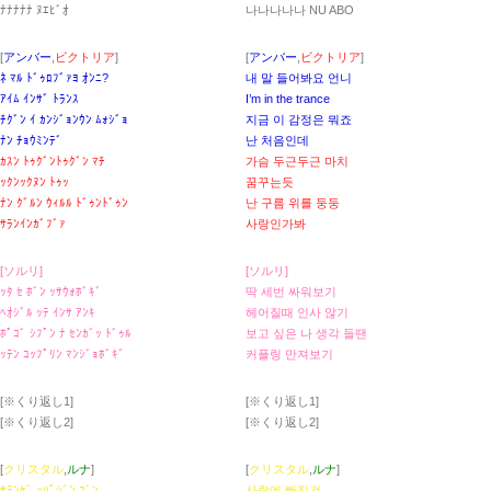
ﾅﾅﾅﾅﾅ ﾇｴﾋﾞｵ
나나나나나 NU ABO
[
アンバー
,
ビクトリア
]
[
アンバー
,
ビクトリア
]
ﾈ ﾏﾙ ﾄﾞｩﾛﾌﾞｧﾖ ｵﾝﾆ?
내 말 들어봐요 언니
ｱｲﾑ ｲﾝｻﾞ ﾄﾗﾝｽ
I’m in the trance
ﾁｸﾞﾝ ｲ ｶﾝｼﾞｮﾝｳﾝ ﾑｫｼﾞｮ
지금 이 감정은 뭐죠
ﾅﾝ ﾁｮｳﾐﾝﾃﾞ
난 처음인데
ｶｽﾝ ﾄｩｸﾞﾝﾄｩｸﾞﾝ ﾏﾁ
가슴 두근두근 마치
ｯｸﾝｯｸﾇﾝ ﾄｩｯ
꿈꾸는듯
ﾅﾝ ｸﾞﾙﾝ ｳｨﾙﾙ ﾄﾞｩﾝﾄﾞｩﾝ
난 구름 위를 둥둥
ｻﾗﾝｲﾝｶﾞﾌﾞｧ
사랑인가봐
[ソルリ]
[ソルリ]
ｯﾀ ｾ ﾎﾞﾝ ｯｻｳｫﾎﾞｷﾞ
딱 세번 싸워보기
ﾍｵｼﾞﾙ ｯﾃ ｲﾝｻ ｱﾝｷ
헤어질때 인사 않기
ﾎﾟｺﾞ ｼﾌﾟﾝ ﾅ ｾﾝｶﾞｯ ﾄﾞｩﾙ
보고 싶은 나 생각 들땐
ｯﾃﾝ ｺｯﾌﾟﾘﾝ ﾏﾝｼﾞｮﾎﾞｷﾞ
커플링 만져보기
[※くり返し1]
[※くり返し1]
[※くり返し2]
[※くり返し2]
[
クリスタル
,
ルナ
]
[
クリスタル
,
ルナ
]
ｻﾗﾝｹﾞ ｯﾊﾟｼﾞﾝ ｺﾞﾝ
사랑에 빠진건