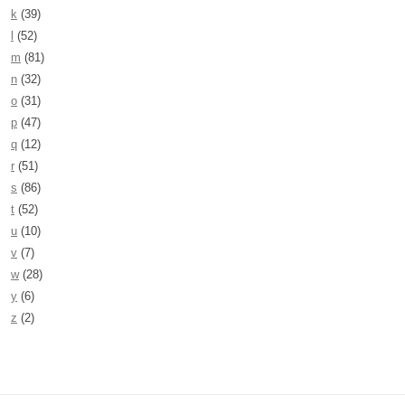
k
(39)
l
(52)
m
(81)
n
(32)
o
(31)
p
(47)
q
(12)
r
(51)
s
(86)
t
(52)
u
(10)
v
(7)
w
(28)
y
(6)
z
(2)