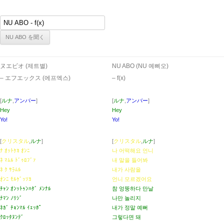
ヌエビオ (제트별)
NU ABO (NU 예삐오)
– エフエックス (에프엑스)
– ​f(x)
[
ルナ
,
アンバー
]
[
ルナ
,
アンバー
]
Hey
Hey
Yo!
Yo!
[
クリスタル
,
ルナ
]
[
クリスタル
,
ルナ
]
ﾅ ｵｯﾄｹﾖ ｵﾝﾆ
나 어떡해요 언니
ﾈ ﾏﾑﾙ ﾄﾞｩﾛﾌﾞｧ
내 말을 들어봐
ﾈ ｸ ｻﾗﾑﾙ
내가 사람을
ｵﾝﾆ ﾓﾙｹﾞｯｿﾖ
언니 모르겠어요
ﾁｬﾝ ｵﾝｯﾄｩﾝﾊﾀﾞ ﾒﾝﾅﾙ
참 엉뚱하다 만날
ﾅﾏﾝ ﾉﾘｼﾞ
나만 놀리지
ﾈｶﾞ ﾁｮﾝﾏﾙ ｲｪｯﾎﾟ
내가 정말 예뻐
ｸﾛｯﾀﾇﾝﾃﾞ
그렇다면 돼