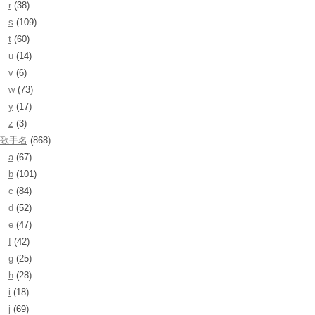
r
(38)
s
(109)
t
(60)
u
(14)
v
(6)
w
(73)
y
(17)
z
(3)
歌手名
(868)
a
(67)
b
(101)
c
(84)
d
(52)
e
(47)
f
(42)
g
(25)
h
(28)
i
(18)
j
(69)