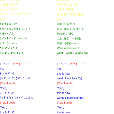
ﾉﾑ ﾓｯﾁﾝ ｲﾘﾝﾃﾞ
너무 멋진 일인데
ﾅﾏﾈ ｶﾝｼﾞｮﾝｳﾙ
나만의 감정은
ﾓﾄﾞｩ ｼﾞｭｺﾞ ﾍﾞﾛ ﾊﾞｯﾇﾝ ｺﾞｯ
못 잊을 그대로 갖는걸
yeah~
yeah~
ｾﾛｯｹ ﾁｮﾝ ﾄｨｹﾞ
새롭게 좀 튀게
ﾓｯﾁﾝ ｯｸﾑﾙ ｷｳｫ ｶﾞﾇﾝ ｺﾞｯ
마치 꿈을 키워가는것
ﾐｽﾃﾘ ｴﾋﾞｵ
Mystery ABO
ｸｺﾞﾝ ﾓﾄﾞｩ ﾀﾞ ﾅｲﾝｺﾞﾙ
그건 모두 다 너인걸
ﾊﾞﾛ ﾅﾗﾝ ooh~
바로 너란걸 ooh~
ﾜｯﾁｭﾜｯﾁｭ ｺｰﾙ
What u what u call,
ﾜｯﾁｭﾜｯﾁｭﾜｯﾁｭ ｺｰﾙ
what u what u what u call
[
アンバー
,
ビクトリア
]
[
アンバー
,
ビクトリア
]
ｲｪｽ,
Yes,
ﾃﾞｨｽｲｽﾞ ﾊｳ
this is how
ｳｨ ﾄﾞｩｲｯ ｱﾜ ﾗﾌﾞ ｴﾌｴｯｸｽ
we do it our love f(x)
(Yeah! yeah!)
(Yeah! yeah!)
Yeah,
Yeah,
ﾃﾞｨｽｲｽﾞ ﾊｳ
this is how
ｳｨ ﾄﾞｩｲｯ ﾋﾟｭｱ ﾗﾌﾞ ｴﾌｴｯｸｽ
we do it pure love f(x)
(Yeah! yeah!)
(Yeah! yeah!)
Yeah,
Yeah,
ﾃﾞｨｽｲｽﾞ ﾊｳ
this is how