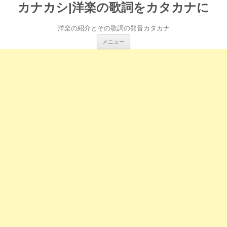
カナカシ|洋楽の歌詞をカタカナに
洋楽の紹介とその歌詞の発音カタカナ
コ
メニュー
ン
テ
ン
ツ
へ
ス
キ
ッ
プ