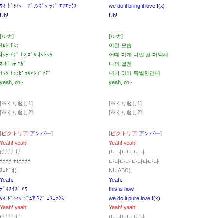
ｳｨ ﾄﾞｩｲｯ ﾌﾞﾘﾝｷﾞｯ ﾗﾌﾞ ｴﾌｴｯｸｽ
we do it bring it love f(x)
Uh!
Uh!
[ルナ]
[ルナ]
ｲﾛﾝ ﾓｽｯ
이런 모습
ｵｯﾃ ｲｹﾞ ﾅﾝ ｺﾞﾙ ｵｯﾄｯｹ
어때 이게 나인 걸 어떡해
ﾈ ｷﾞｮﾃ ﾆｶﾞ
나의 곁엔
ｲｯｿ ﾄｩｯﾋﾟｮﾙﾊﾝｺﾞﾝﾃﾞ
네가 있어 특별한건데
yeah, oh~
yeah, oh~
[※くり返し1]
[※くり返し1]
[※くり返し2]
[※くり返し2]
[
ビクトリア
,
アンバー
]
[
ビクトリア
,
アンバー
]
Yeah! yeah!
Yeah! yeah!
(ﾅﾅﾅﾅ ﾅﾅ
(나나나나 나나
ﾅﾅﾅﾅ ﾅﾅﾅﾅﾅﾅ
나나나나 나나나나나
ﾇｴﾋﾞｵ)
NU ABO)
Yeah,
Yeah,
ﾃﾞｨｽｲｽﾞ ﾊｳ
this is how
ｳｨ ﾄﾞｩｲｯ ﾋﾟｭｱ ﾗﾌﾞ ｴﾌｴｯｸｽ
we do it pure love f(x)
Yeah! yeah!
Yeah! yeah!
(ﾅﾅﾅﾅ ﾅﾅ
(나나나나 나나