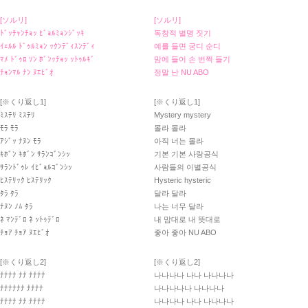
[ソルリ]
[ソルリ]
ﾄﾞｯﾁｬﾝﾁｮｯ ﾋﾞｮﾙﾐｮﾝｼﾞｯｷ
독창적 별명 짓기
ｲｪﾙﾙ ﾄﾞｩﾙﾐｮﾝ ｯｸﾝﾃﾞｨｽﾝﾃﾞｨ
예를 들면 궁디 순디
ﾏﾒ ﾄﾞｩﾛ ｿﾝ ﾎﾞﾝｯﾁｮｯ ｯﾄｩﾙｷﾞ
맘에 들어 손 번쩍 들기
ﾁｮﾝﾏﾙ ﾅﾝ ﾇｴﾋﾞｵ
정말 난 NU ABO
[※くり返し1]
[※くり返し1]
ﾐｽﾃﾘ ﾐｽﾃﾘ
Mystery mystery
ﾓﾗ ﾓﾗ
몰라 몰라
ｱｼﾞｯ ﾅﾇﾝ ﾓﾗ
아직 너는 몰라
ｷﾎﾞﾝ ｷﾎﾞﾝ ｻﾗﾝｺﾞﾝｼｯ
기본 기본 사랑공식
ｻﾗﾝﾄﾞｩﾚ ｲﾋﾞｮﾙｺﾞﾝｼｯ
사람들의 이별공식
ﾋｽﾃﾘｯｸ ﾋｽﾃﾘｯｸ
Hysteric hysteric
ﾀﾗ ﾀﾗ
달라 달라
ﾅﾇﾝ ﾉﾑ ﾀﾗ
나는 너무 달라
ﾈ ﾏﾝﾃﾞﾛ ﾈ ｯﾄｩﾃﾞﾛ
내 맘대로 내 뜻대로
ﾁｮｱ ﾁｮｱ ﾇｴﾋﾞｵ
좋아 좋아 NU ABO
[※くり返し2]
[※くり返し2]
ﾅﾅﾅﾅ ﾅﾅ ﾅﾅﾅﾅ
나나나나 나나 나나나나
ﾅﾅﾅﾅﾅﾅ ﾅﾅﾅﾅ
나나나나나 나나나나
ﾅﾅﾅﾅ ﾅﾅ ﾅﾅﾅﾅ
나나나나 나나 나나나나