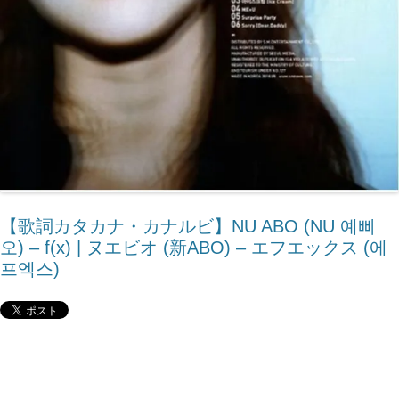
【歌詞カタカナ・カナルビ】NU ABO (NU 예삐
오) – ​f(x) | ヌエビオ (新ABO) – エフエックス (에
프엑스)